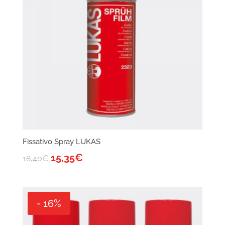
Fissativo Spray LUKAS
15,35
€
18,40
€
- 16%