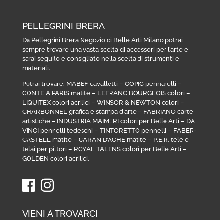
PELLEGRINI BRERA
Da Pellegrini Brera Negozio di Belle Arti Milano potrai
sempre trovare una vasta scelta di accessori per l’arte e
sarai seguito e consigliato nella scelta di strumenti e
materiali.
Potrai trovare:
MABEF cavalletti
–
COPIC pennarelli
–
CONTE A PARIS matite
–
LEFRANC BOURGEOIS colori
–
LIQUITEX colori acrilici
–
WINSOR & NEWTON colori
–
CHARBONNEL grafica e stampa d’arte
–
FABRIANO carte
artistiche
–
INDUSTRIA MAIMERI colori per Belle Arti
–
DA
VINCI pennelli tedeschi
–
TINTORETTO pennelli
–
FABER-
CASTELL matite
–
CARAN D’ACHE matite
–
P.E.R. tele e
telai per pittori
–
ROYAL TALENS colori per Belle Arti
–
GOLDEN colori acrilici
.
VIENI A TROVARCI