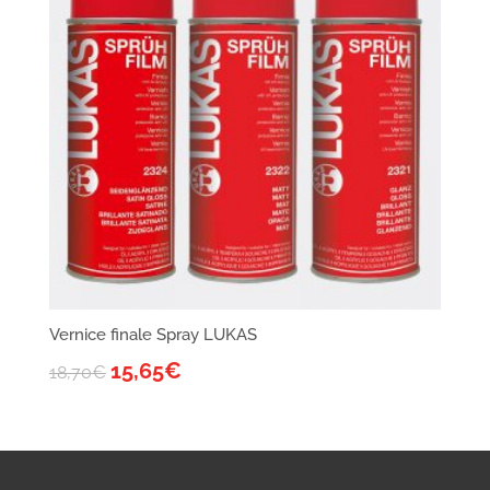
Vernice finale Spray LUKAS
15,65
€
18,70
€