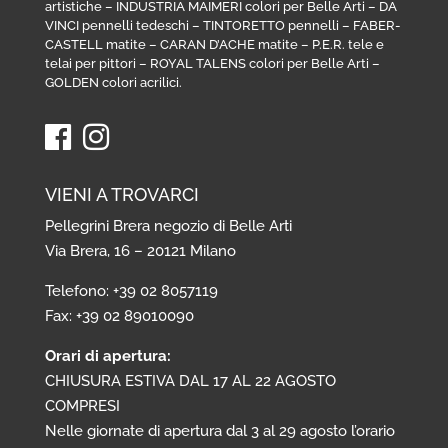
artistiche
–
INDUSTRIA MAIMERI colori per Belle Arti
–
DA
VINCI pennelli tedeschi
–
TINTORETTO pennelli
–
FABER-
CASTELL matite
–
CARAN D’ACHE matite
–
P.E.R. tele e
telai per pittori
–
ROYAL TALENS colori per Belle Arti
–
GOLDEN colori acrilici
.
VIENI A TROVARCI
Pellegrini Brera negozio di Belle Arti
Via Brera, 16 – 20121 Milano
Telefono: +39 02 8057119
Fax: +39 02 89010090
Orari di apertura:
CHIUSURA ESTIVA DAL 17 AL 22 AGOSTO
COMPRESI
Nelle giornate di apertura dal 3 al 29 agosto l’orario