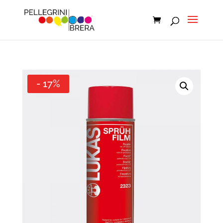
- 17%