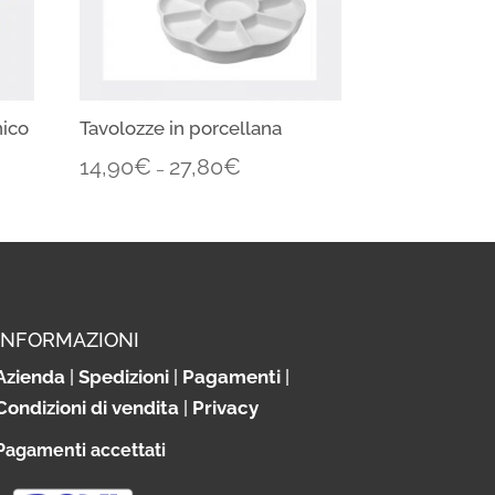
nico
Tavolozze in porcellana
14,90
€
27,80
€
–
INFORMAZIONI
Azienda
|
Spedizioni
|
Pagamenti
|
Condizioni di vendita
|
Privacy
Pagamenti accettati