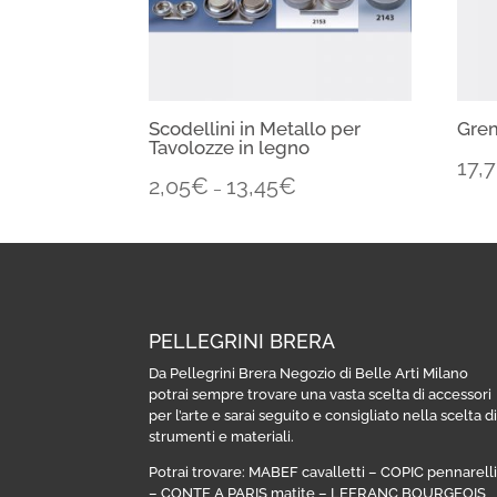
Scodellini in Metallo per
Grem
Tavolozze in legno
17,
2,05
€
13,45
€
–
PELLEGRINI BRERA
Da Pellegrini Brera Negozio di Belle Arti Milano
potrai sempre trovare una vasta scelta di accessori
per l’arte e sarai seguito e consigliato nella scelta d
strumenti e materiali.
Potrai trovare:
MABEF cavalletti
–
COPIC pennarell
–
CONTE A PARIS matite
–
LEFRANC BOURGEOIS