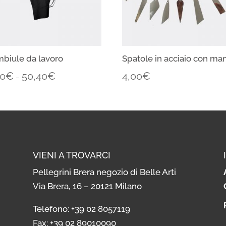
biule da lavoro
Spatole in acciaio con ma
70
€
50,40
€
4,00
€
–
VIENI A TROVARCI
Pellegrini Brera negozio di Belle Arti
Via Brera, 16 – 20121 Milano
i
Telefono: +39 02 8057119
i
Fax: +39 02 89010090