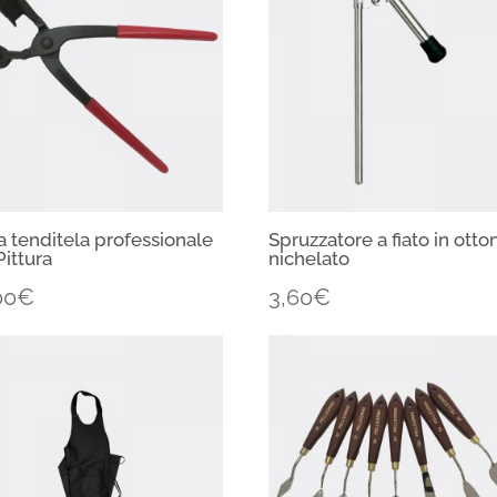
a tenditela professionale
Spruzzatore a fiato in otto
Pittura
nichelato
00
€
3,60
€