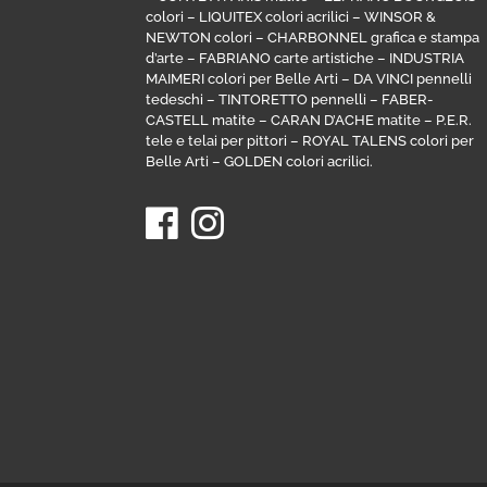
colori
–
LIQUITEX colori acrilici
–
WINSOR &
NEWTON colori
–
CHARBONNEL grafica e stampa
d’arte
–
FABRIANO carte artistiche
–
INDUSTRIA
MAIMERI colori per Belle Arti
–
DA VINCI pennelli
tedeschi
–
TINTORETTO pennelli
–
FABER-
CASTELL matite
–
CARAN D’ACHE matite
–
P.E.R.
tele e telai per pittori
–
ROYAL TALENS colori per
Belle Arti
–
GOLDEN colori acrilici
.