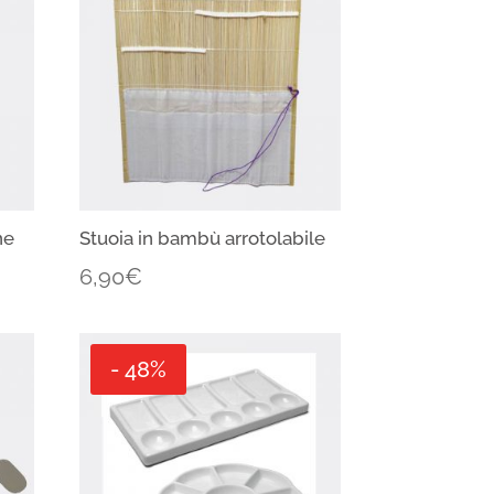
ne
Stuoia in bambù arrotolabile
6,90
€
- 48%