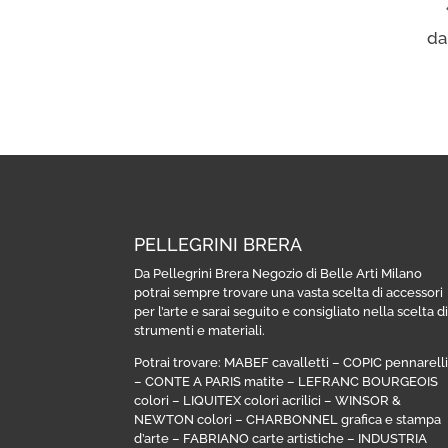
da
PELLEGRINI BRERA
Da Pellegrini Brera Negozio di Belle Arti Milano
potrai sempre trovare una vasta scelta di accessori
per l’arte e sarai seguito e consigliato nella scelta d
strumenti e materiali.
Potrai trovare:
MABEF cavalletti
–
COPIC pennarell
–
CONTE A PARIS matite
–
LEFRANC BOURGEOIS
colori
–
LIQUITEX colori acrilici
–
WINSOR &
NEWTON colori
–
CHARBONNEL grafica e stampa
d’arte
–
FABRIANO carte artistiche
–
INDUSTRIA