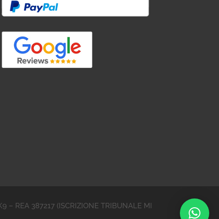
YVJK9 – REA 387217 (ISCRIZIONE TRIBUNALE MI