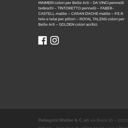
MAIMERI colori per Belle Arti
–
DA VINCI pennelli
tedeschi
–
TINTORETTO pennelli
–
FABER-
CASTELL matite
–
CARAN D’ACHE matite
–
P.E.R.
tele e telai per pittori
–
ROYAL TALENS colori per
Belle Arti
–
GOLDEN colori acrilici
.
Pellegrini Walter & C. srl
via Brera 16 – 201