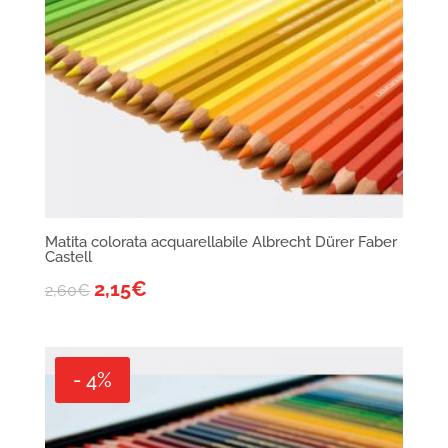
Matita colorata acquarellabile Albrecht Dürer Faber
Castell
2,15
€
2,60
€
- 4%