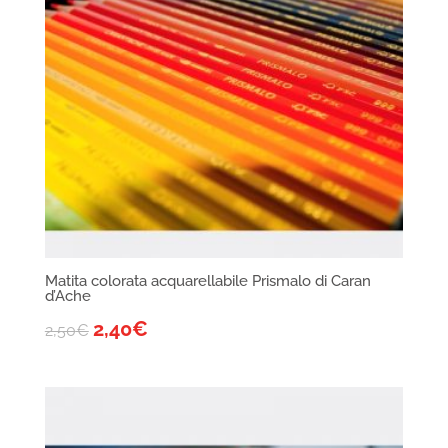
Matita colorata acquarellabile Prismalo di Caran
d’Ache
2,40
€
2,50
€