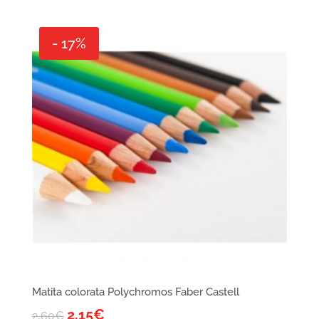
- 17%
Matita colorata Polychromos Faber Castell
2,15
€
2,60
€