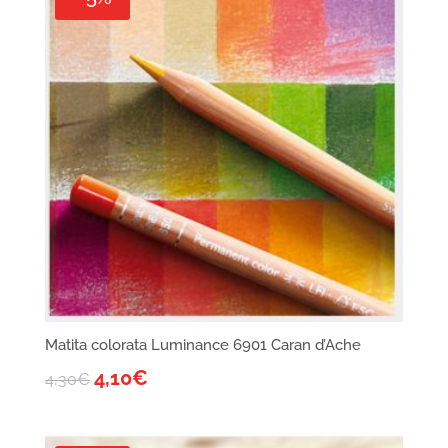
Matita colorata Luminance 6901 Caran d’Ache
4,10
€
4,30
€