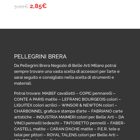
2,85
€
3,00
€
PELLEGRINI BRERA
Da Pellegrini Brera Negozio di Belle Arti Milano potrai
sempre trovare una vasta scelta di accessori per l’arte e
sarai seguito e consigliato nella scelta di strumenti e
materiali.
Potrai trovare:
MABEF cavalletti
–
COPIC pennarelli
–
CONTE A PARIS matite
–
LEFRANC BOURGEOIS colori
–
LIQUITEX colori acrilici
–
WINSOR & NEWTON colori
–
CHARBONNEL grafica e stampa d’arte
–
FABRIANO carte
artistiche
–
INDUSTRIA MAIMERI colori per Belle Arti
–
DA
VINCI pennelli tedeschi
–
TINTORETTO pennelli
–
FABER-
CASTELL matite
–
CARAN D’ACHE matite
–
P.E.R. tele e
telai per pittori
–
ROYAL TALENS colori per Belle Arti
–