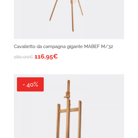
Cavalletto da campagna gigante MABEF M/32
116,95
€
180,00
€
- 40%