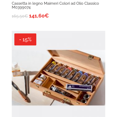
Cassetta in legno Maimeri Colori ad Olio Classico
M0399074
141,60
€
165,50
€
- 15%