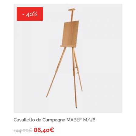
- 40%
Cavalletto da Campagna MABEF M/26
86,40
€
144,00
€