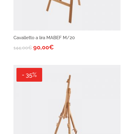
Cavalletto a lira MABEF M/20
90,00
€
144,00
€
- 35%