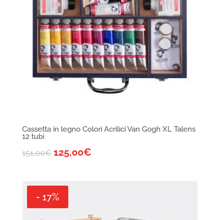
Cassetta in legno Colori Acrilici Van Gogh XL Talens
12 tubi
125,00
€
151,00
€
- 17%