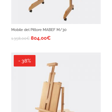
Mobile del Pittore MABEF M/30
804,00
€
1.358,00
€
- 38%