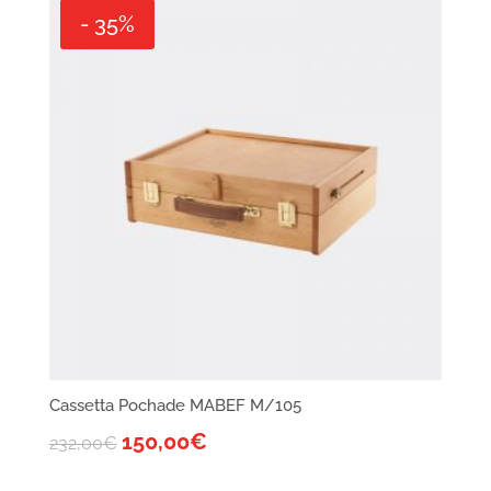
- 35%
Cassetta Pochade MABEF M/105
150,00
€
232,00
€