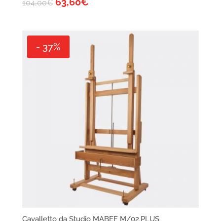
63,60
€
104,00
€
- 37%
Cavalletto da Studio MABEF M/02.PLUS