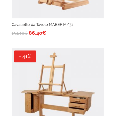
Cavalletto da Tavolo MABEF M/31
86,40
€
134,00
€
- 41%