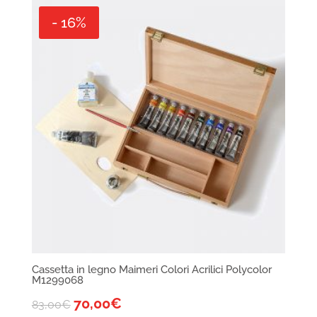
- 16%
Cassetta in legno Maimeri Colori Acrilici Polycolor
M1299068
70,00
€
83,00
€