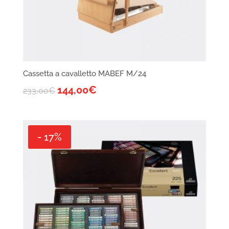
Cassetta a cavalletto MABEF M/24
144,00
€
233,00
€
- 17%