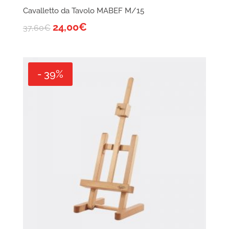
Cavalletto da Tavolo MABEF M/15
24,00
€
37,60
€
- 39%