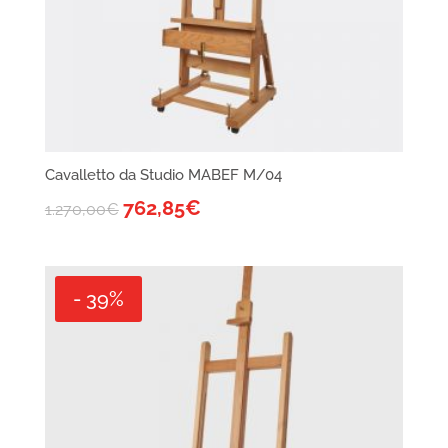
Cavalletto da Studio MABEF M/04
762,85
€
1.270,00
€
- 39%