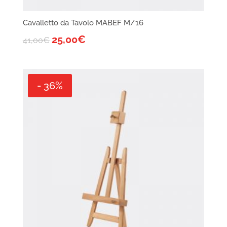
Cavalletto da Tavolo MABEF M/16
25,00
€
41,00
€
- 36%