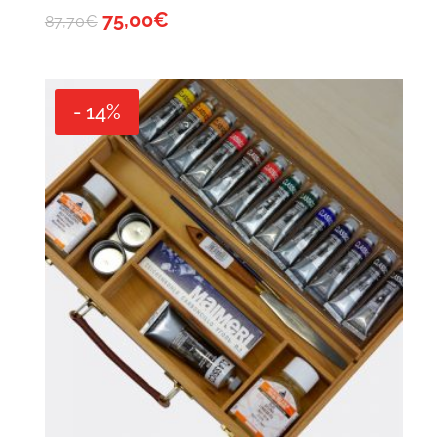
75,00
€
87,70
€
- 14%