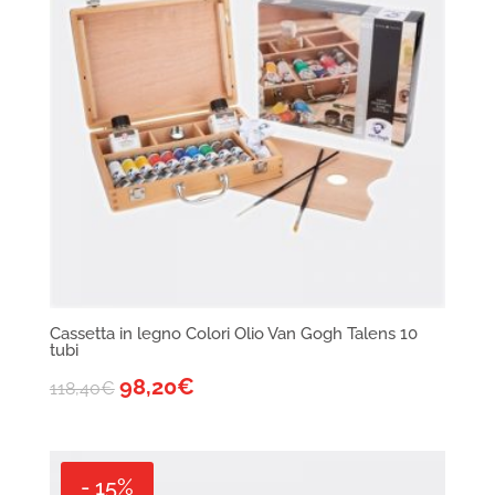
Cassetta in legno Colori Olio Van Gogh Talens 10
tubi
98,20
€
118,40
€
- 15%