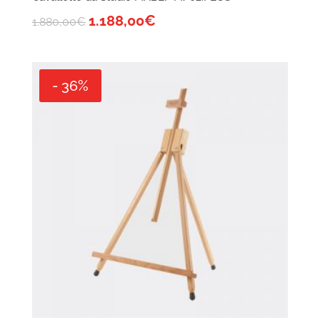
1.188,00
€
1.880,00
€
- 36%