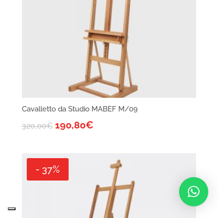
Cavalletto da Studio MABEF M/09
190,80
€
320,00
€
- 37%