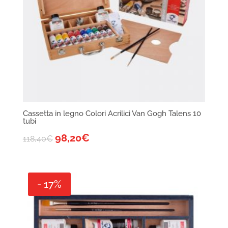
Cassetta in legno Colori Acrilici Van Gogh Talens 10
tubi
98,20
€
118,40
€
- 17%