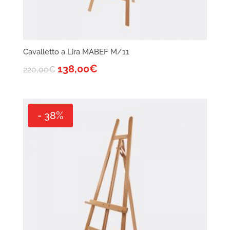
Cavalletto a Lira MABEF M/11
138,00
€
220,00
€
- 38%