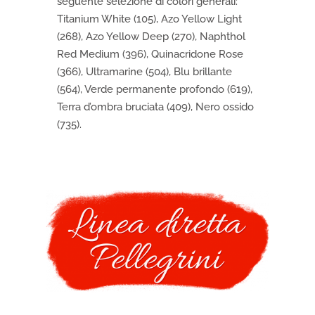
seguente selezione di colori generali:
Titanium White (105), Azo Yellow Light
(268), Azo Yellow Deep (270), Naphthol
Red Medium (396), Quinacridone Rose
(366), Ultramarine (504), Blu brillante
(564), Verde permanente profondo (619),
Terra d’ombra bruciata (409), Nero ossido
(735).