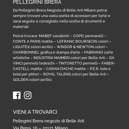
PELLEGRINI BRERA
Da Pellegrini Brera Negozio di Belle Arti Milano potrai
sempre trovare una vasta scelta di accessori per l’arte e
sarai seguito e consigliato nella scelta di strumenti e
materiali.
Potrai trovare:
MABEF cavalletti
–
COPIC pennarelli
–
CONTE A PARIS matite
–
LEFRANC BOURGEOIS colori
–
LIQUITEX colori acrilici
–
WINSOR & NEWTON colori
–
CHARBONNEL grafica e stampa d’arte
–
FABRIANO carte
artistiche
–
INDUSTRIA MAIMERI colori per Belle Arti
–
DA
VINCI pennelli tedeschi
–
TINTORETTO pennelli
–
FABER-
CASTELL matite
–
CARAN D’ACHE matite
–
P.E.R. tele e
telai per pittori
–
ROYAL TALENS colori per Belle Arti
–
GOLDEN colori acrilici
.
VIENI A TROVARCI
Pellegrini Brera negozio di Belle Arti
Via Brera, 16 – 20121 Milano