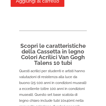
Aggiungi al carrello
Colori
Acrilici
Van
Gogh
Talens
10
tubi
quantità
Scopri le caratteristiche
della Cassetta in legno
Colori Acrilici Van Gogh
Talens 10 tubi
Questi acrilici per studenti e artisti hanno
valutazioni di resistenza alla luce da
buono (25-100 anni in condizioni museali)
a eccellente (oltre 100 anni in condizioni
museali). Questo set base scatola di
legno chiaro include tubi 10x40ml nella