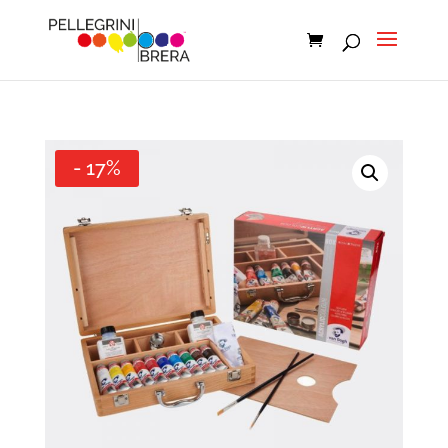
- 17%