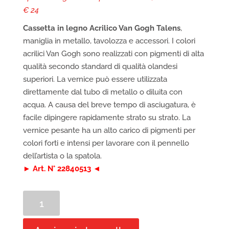
€ 24
Cassetta in legno Acrilico Van Gogh Talens
,
maniglia in metallo, tavolozza e accessori. I colori
acrilici Van Gogh sono realizzati con pigmenti di alta
qualità secondo standard di qualità olandesi
superiori. La vernice può essere utilizzata
direttamente dal tubo di metallo o diluita con
acqua. A causa del breve tempo di asciugatura, è
facile dipingere rapidamente strato su strato. La
vernice pesante ha un alto carico di pigmenti per
colori forti e intensi per lavorare con il pennello
dell’artista o la spatola.
► Art. N° 22840513 ◄
Cassetta
in
legno