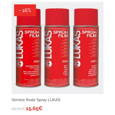
- 16%
Vernice finale Spray LUKAS
15,65
€
18,70
€