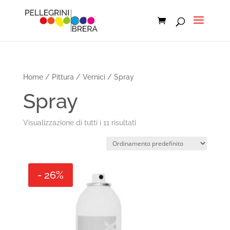
Home
/
Pittura
/
Vernici
/ Spray
Spray
Visualizzazione di tutti i 11 risultati
- 26%