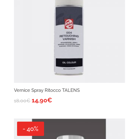
Vernice Spray Ritocco TALENS
14,90
€
18,00
€
- 40%