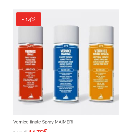
- 14%
Vernice finale Spray MAIMERI
14,75
€
17,25
€