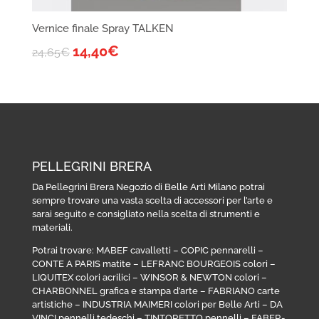
Vernice finale Spray TALKEN
14,40
€
24,65
€
PELLEGRINI BRERA
Da Pellegrini Brera Negozio di Belle Arti Milano potrai
sempre trovare una vasta scelta di accessori per l’arte e
sarai seguito e consigliato nella scelta di strumenti e
materiali.
Potrai trovare:
MABEF cavalletti
–
COPIC pennarelli
–
CONTE A PARIS matite
–
LEFRANC BOURGEOIS colori
–
LIQUITEX colori acrilici
–
WINSOR & NEWTON colori
–
CHARBONNEL grafica e stampa d’arte
–
FABRIANO carte
artistiche
–
INDUSTRIA MAIMERI colori per Belle Arti
–
DA
VINCI pennelli tedeschi
–
TINTORETTO pennelli
–
FABER-