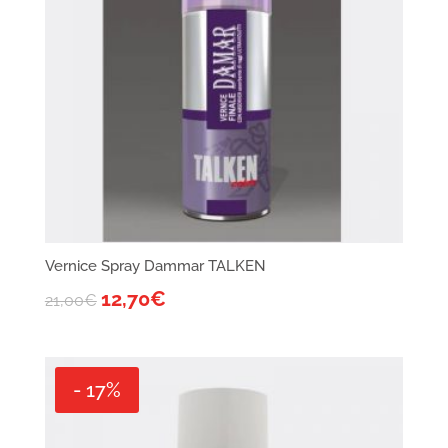
Vernice Spray Dammar TALKEN
12,70
€
21,00
€
- 17%