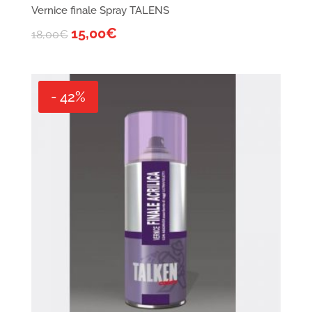
Vernice finale Spray TALENS
15,00
€
18,00
€
- 42%