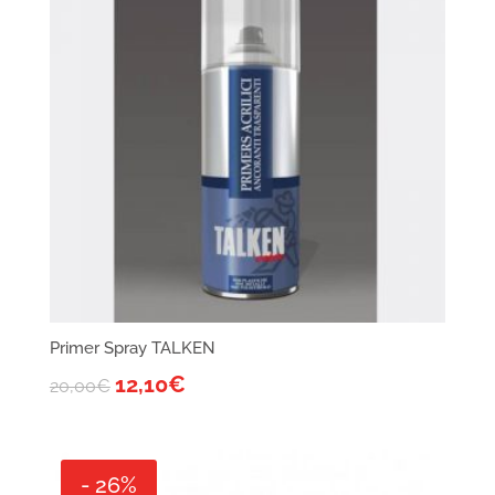
Primer Spray TALKEN
12,10
€
20,00
€
- 26%