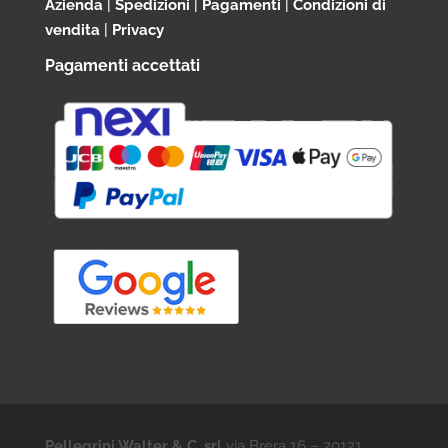
Azienda
|
Spedizioni
|
Pagamenti
|
Condizioni di
vendita
|
Privacy
Pagamenti accettati
Pellegrini Walter & C. srl
via Brera 16 – 20121