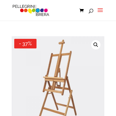
- 37%