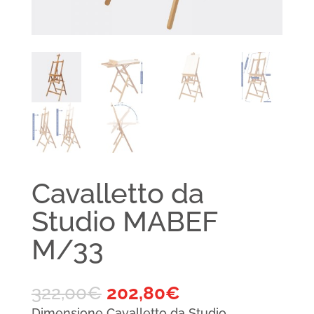
Cavalletto da
Studio MABEF
M/33
322,00
€
202,80
€
Dimensione Cavalletto da Studio