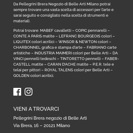
Da Pellegrini Brera Negozio di Belle Arti Milano potrai
sempre trovare una vasta scelta di accessori per l’arte e
sarai seguito e consigliato nella scelta di strumenti e
materiali.
Potrai trovare:
MABEF cavalletti
–
COPIC pennarelli
–
CONTE A PARIS matite
–
LEFRANC BOURGEOIS colori
–
LIQUITEX colori acrilici
–
WINSOR & NEWTON colori
–
CHARBONNEL grafica e stampa d’arte
–
FABRIANO carte
artistiche
–
INDUSTRIA MAIMERI colori per Belle Arti
–
DA
VINCI pennelli tedeschi
–
TINTORETTO pennelli
–
FABER-
CASTELL matite
–
CARAN D’ACHE matite
–
P.E.R. tele e
telai per pittori
–
ROYAL TALENS colori per Belle Arti
–
GOLDEN colori acrilici
.
VIENI A TROVARCI
Pellegrini Brera negozio di Belle Arti
Via Brera, 16 – 20121 Milano