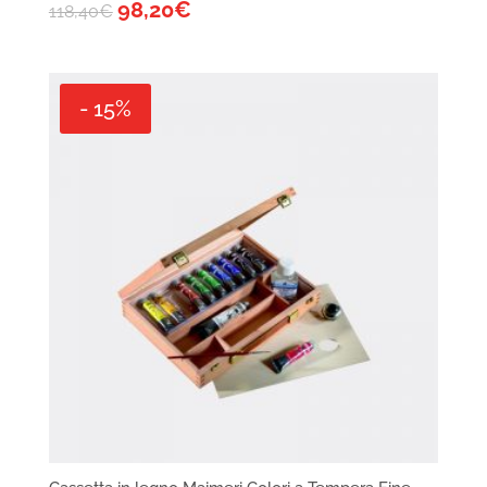
98,20
€
118,40
€
- 15%