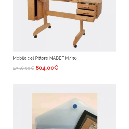
Mobile del Pittore MABEF M/30
804,00
€
1.358,00
€