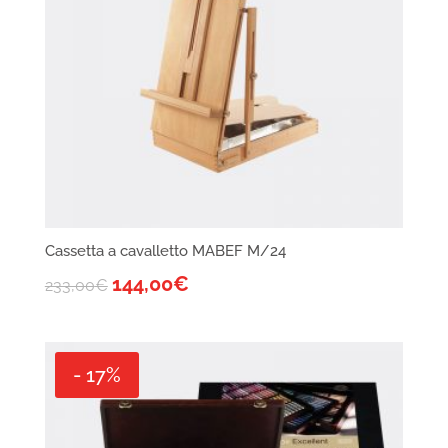
Cassetta a cavalletto MABEF M/24
144,00
€
233,00
€
- 17%