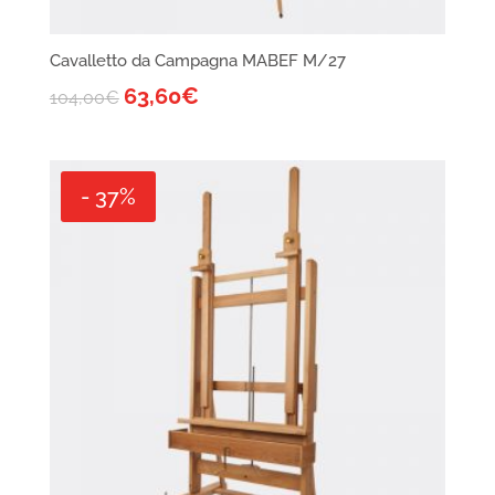
Cavalletto da Campagna MABEF M/27
63,60
€
104,00
€
- 37%