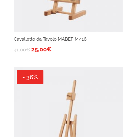
Cavalletto da Tavolo MABEF M/16
25,00
€
41,00
€
- 36%