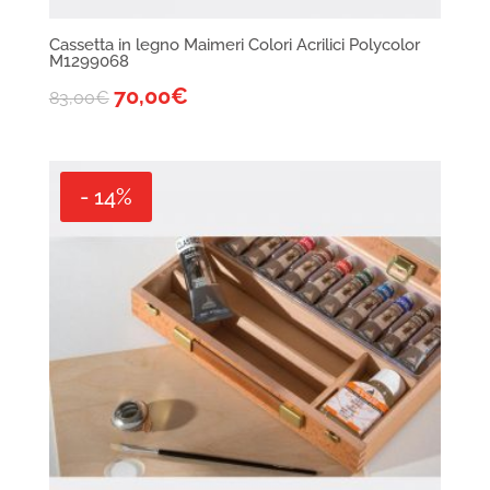
Cassetta in legno Maimeri Colori Acrilici Polycolor
M1299068
70,00
€
83,00
€
- 14%