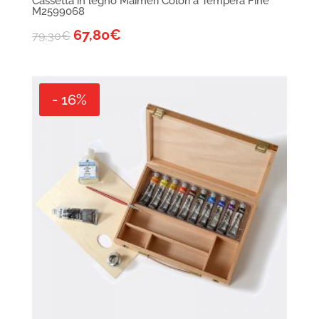
Cassetta in legno Maimeri Colori a Tempera Fine
M2599068
67,80
€
79,30
€
- 16%