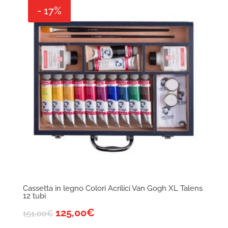
- 17%
Cassetta in legno Colori Acrilici Van Gogh XL Talens
12 tubi
125,00
€
151,00
€