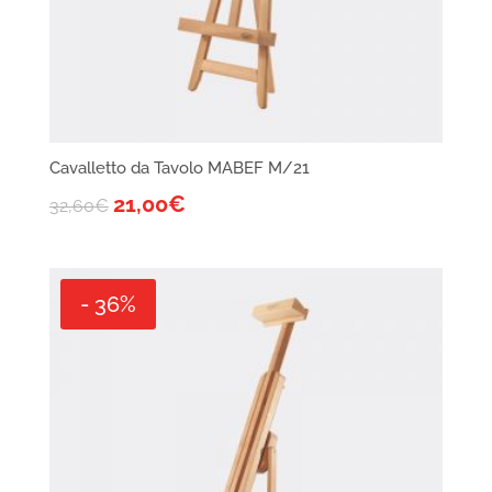
Cavalletto da Tavolo MABEF M/21
21,00
€
32,60
€
- 36%