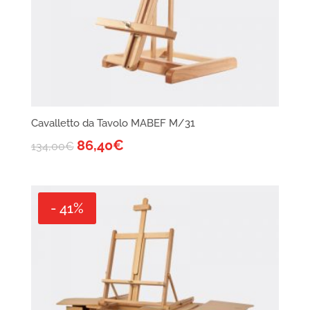
Cavalletto da Tavolo MABEF M/31
86,40
€
134,00
€
- 41%