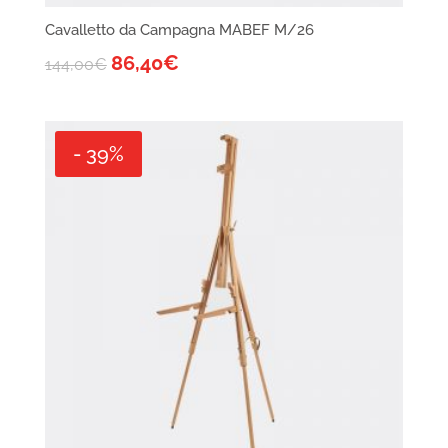
Cavalletto da Campagna MABEF M/26
86,40
€
144,00
€
- 39%