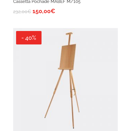
Cassetta Pochade MABEF M/105
150,00
€
232,00
€
- 40%