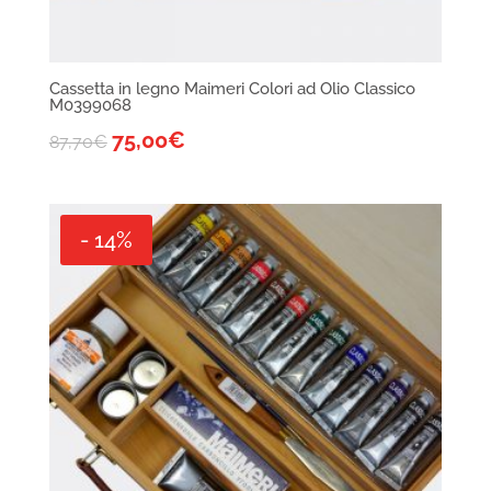
Cassetta in legno Maimeri Colori ad Olio Classico
M0399068
75,00
€
87,70
€
- 14%