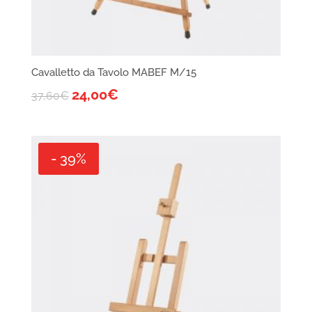
Cavalletto da Tavolo MABEF M/15
24,00
€
37,60
€
- 39%