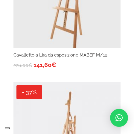
Cavalletto a Lira da esposizione MABEF M/12
141,60
€
226,00
€
- 37%