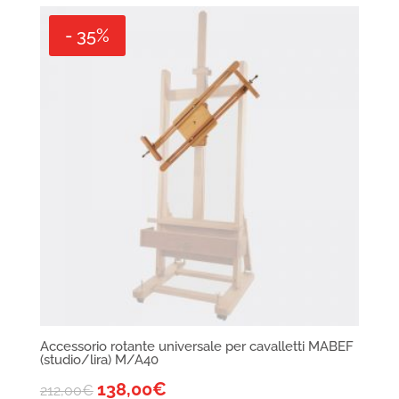
- 35%
Accessorio rotante universale per cavalletti MABEF
(studio/lira) M/A40
138,00
€
212,00
€