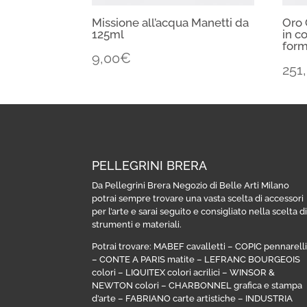
Missione all’acqua Manetti da
Oro 
125ml
in c
for
9,00
€
251
PELLEGRINI BRERA
Da Pellegrini Brera Negozio di Belle Arti Milano
potrai sempre trovare una vasta scelta di accessori
per l’arte e sarai seguito e consigliato nella scelta d
strumenti e materiali.
Potrai trovare:
MABEF cavalletti
–
COPIC pennarell
–
CONTE A PARIS matite
–
LEFRANC BOURGEOIS
colori
–
LIQUITEX colori acrilici
–
WINSOR &
NEWTON colori
–
CHARBONNEL grafica e stampa
d’arte
–
FABRIANO carte artistiche
–
INDUSTRIA