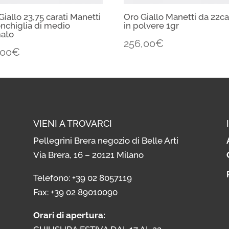
Giallo 23,75 carati Manetti
Oro Giallo Manetti da 22ca
onchiglia di medio
in polvere 1gr
mato
256,00
€
,00
€
VIENI A TROVARCI
Pellegrini Brera negozio di Belle Arti
Via Brera, 16 – 20121 Milano
i
Telefono: +39 02 8057119
i
Fax: +39 02 89010090
Orari di apertura: