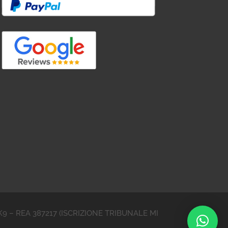
YVJK9 – REA 387217 (ISCRIZIONE TRIBUNALE MI