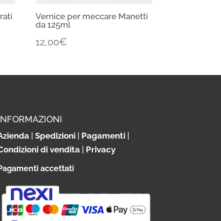
rati
Vernice per meccare Manetti
da 125ml
12,00
€
INFORMAZIONI
Azienda
|
Spedizioni
|
Pagamenti
|
Condizioni di vendita
|
Privacy
Pagamenti accettati