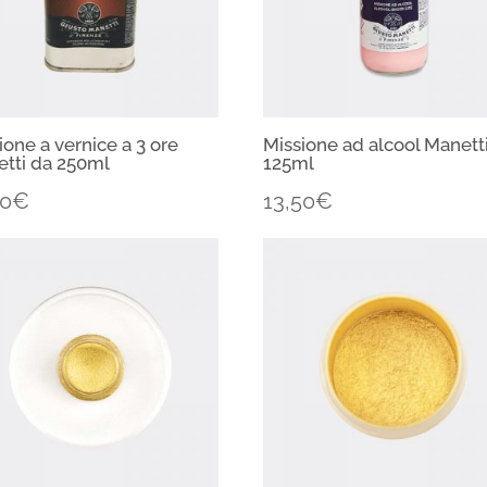
ione a vernice a 3 ore
Missione ad alcool Manett
tti da 250ml
125ml
50
€
13,50
€