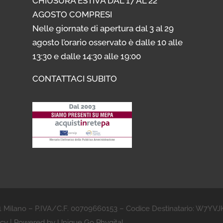
CHIUSURA ESTIVA DAL 17 AL 22
AGOSTO COMPRESI
Nelle giornate di apertura dal 3 al 29
agosto l’orario osservato è dalle 10 alle
13:30 e dalle 14:30 alle 19:00
CONTATTACI SUBITO
21 Milano – P.IVA/C.F. 00709660153 – Codice Destinatario: W7
acy
|
Powered by Unique Go Phygital