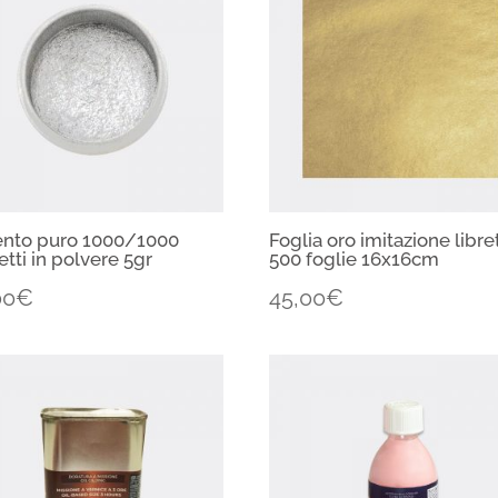
ento puro 1000/1000
Foglia oro imitazione libre
tti in polvere 5gr
500 foglie 16x16cm
00
€
45,00
€