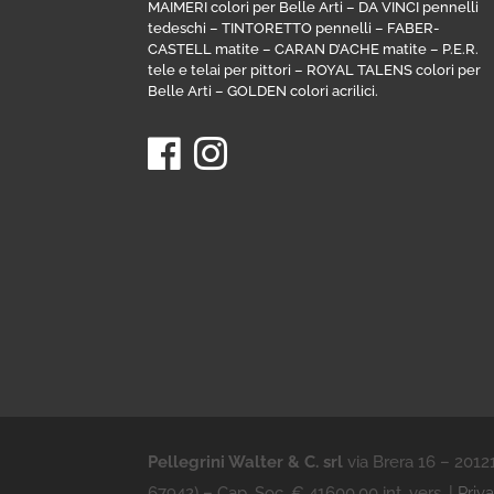
MAIMERI colori per Belle Arti
–
DA VINCI pennelli
tedeschi
–
TINTORETTO pennelli
–
FABER-
CASTELL matite
–
CARAN D’ACHE matite
–
P.E.R.
tele e telai per pittori
–
ROYAL TALENS colori per
Belle Arti
–
GOLDEN colori acrilici
.
Pellegrini Walter & C. srl
via Brera 16 – 201
67942) – Cap. Soc. € 41600,00 int. vers. |
Priv