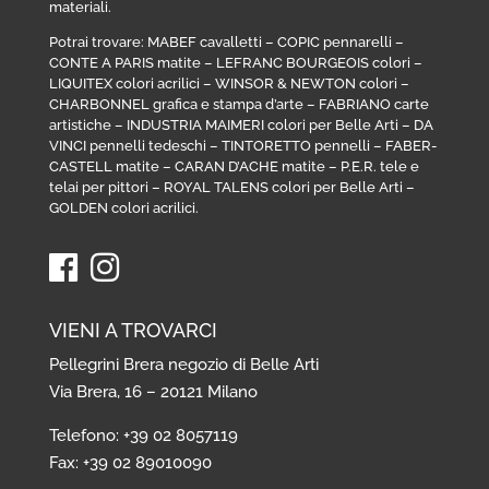
materiali.
Potrai trovare:
MABEF cavalletti
–
COPIC pennarelli
–
CONTE A PARIS matite
–
LEFRANC BOURGEOIS colori
–
LIQUITEX colori acrilici
–
WINSOR & NEWTON colori
–
CHARBONNEL grafica e stampa d’arte
–
FABRIANO carte
artistiche
–
INDUSTRIA MAIMERI colori per Belle Arti
–
DA
VINCI pennelli tedeschi
–
TINTORETTO pennelli
–
FABER-
CASTELL matite
–
CARAN D’ACHE matite
–
P.E.R. tele e
telai per pittori
–
ROYAL TALENS colori per Belle Arti
–
GOLDEN colori acrilici
.
VIENI A TROVARCI
Pellegrini Brera negozio di Belle Arti
Via Brera, 16 – 20121 Milano
Telefono: +39 02 8057119
Fax: +39 02 89010090