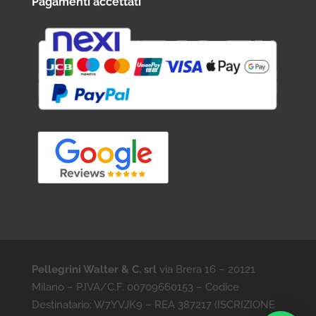
Pagamenti accettati
Pellegrini Walter & C. srl
via Brera 16 – 20121
Milano – P.IVA/C.F. 00709660153 – Codice
Destinatario: W7YVJK9 – REA 387217 (ISCRIZIONE