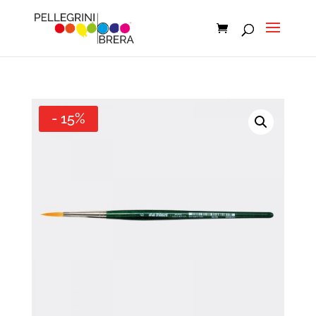
- 15%