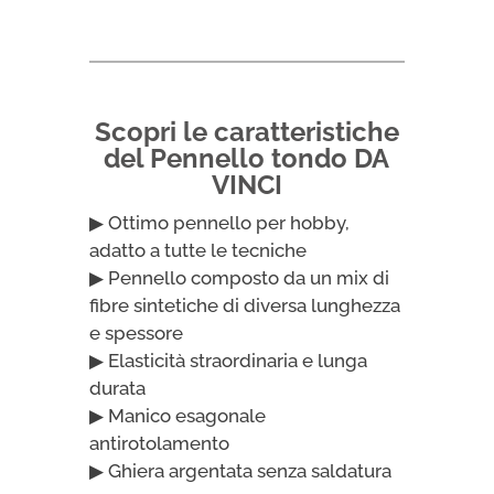
5570
Nova
Synthetics
in
pelo
Scopri le caratteristiche
sintetico
del Pennello tondo DA
dorato
VINCI
extrafine
▶ Ottimo pennello per hobby,
quantità
adatto a tutte le tecniche
▶ Pennello composto da un mix di
fibre sintetiche di diversa lunghezza
e spessore
▶ Elasticità straordinaria e lunga
durata
▶ Manico esagonale
antirotolamento
▶ Ghiera argentata senza saldatura