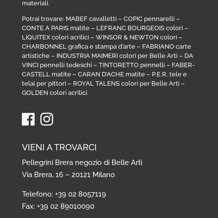
materiali.
Potrai trovare:
MABEF cavalletti
–
COPIC pennarelli
–
CONTE A PARIS matite
–
LEFRANC BOURGEOIS colori
–
LIQUITEX colori acrilici
–
WINSOR & NEWTON colori
–
CHARBONNEL grafica e stampa d’arte
–
FABRIANO carte
artistiche
–
INDUSTRIA MAIMERI colori per Belle Arti
–
DA
VINCI pennelli tedeschi
–
TINTORETTO pennelli
–
FABER-
CASTELL matite
–
CARAN D’ACHE matite
–
P.E.R. tele e
telai per pittori
–
ROYAL TALENS colori per Belle Arti
–
GOLDEN colori acrilici
.
VIENI A TROVARCI
Pellegrini Brera negozio di Belle Arti
Via Brera, 16 – 20121 Milano
Telefono: +39 02 8057119
Fax: +39 02 89010090