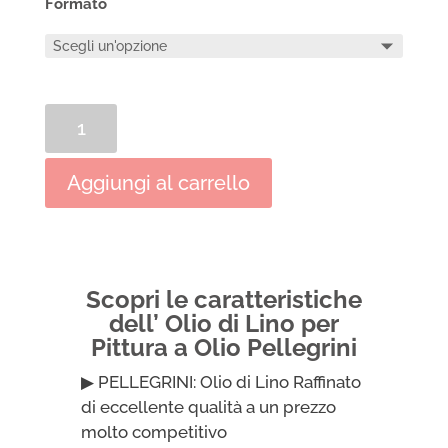
Formato
Olio
di
Lino
Aggiungi al carrello
per
Pittura
a
Olio
Pellegrini
Scopri le caratteristiche
quantità
dell’ Olio di Lino per
Pittura a Olio Pellegrini
▶ PELLEGRINI: Olio di Lino Raffinato
di eccellente qualità a un prezzo
molto competitivo