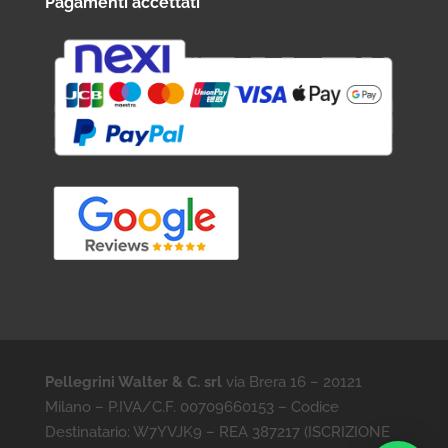
Pagamenti accettati
Pellegrini Walter & C. srl
via Brera 16 – 20121
Milano – P.IVA/C.F. 00709660153 – Codice
Destinatario: W7YVJK9 – REA 387217 (ISCRIZIONE