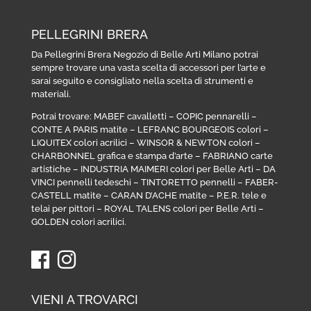
PELLEGRINI BRERA
Da Pellegrini Brera Negozio di Belle Arti Milano potrai
sempre trovare una vasta scelta di accessori per l’arte e
sarai seguito e consigliato nella scelta di strumenti e
materiali.
Potrai trovare:
MABEF cavalletti
–
COPIC pennarelli
–
CONTE A PARIS matite
–
LEFRANC BOURGEOIS colori
–
LIQUITEX colori acrilici
–
WINSOR & NEWTON colori
–
CHARBONNEL grafica e stampa d’arte
–
FABRIANO carte
artistiche
–
INDUSTRIA MAIMERI colori per Belle Arti
–
DA
VINCI pennelli tedeschi
–
TINTORETTO pennelli
–
FABER-
CASTELL matite
–
CARAN D’ACHE matite
–
P.E.R. tele e
telai per pittori
–
ROYAL TALENS colori per Belle Arti
–
GOLDEN colori acrilici
.
VIENI A TROVARCI