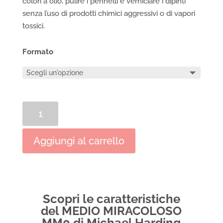
colori a olio, pulire i pennelli e verniciare i dipinti
senza l’uso di prodotti chimici aggressivi o di vapori
tossici.
Formato
MIRACLE
MEDIUM
MM0
Aggiungi al carrello
di
Michael
Harding
quantità
Scopri le caratteristiche
del MEDIO MIRACOLOSO
MM0 di Michael Harding