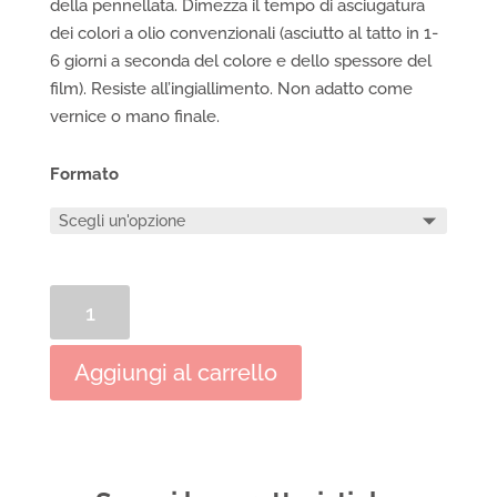
della pennellata. Dimezza il tempo di asciugatura
dei colori a olio convenzionali (asciutto al tatto in 1-
6 giorni a seconda del colore e dello spessore del
film). Resiste all’ingiallimento. Non adatto come
vernice o mano finale.
Formato
Liquin
Original
per
Aggiungi al carrello
Pittura
a
Olio
Winsor
&