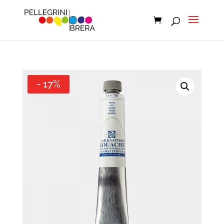
- 17%