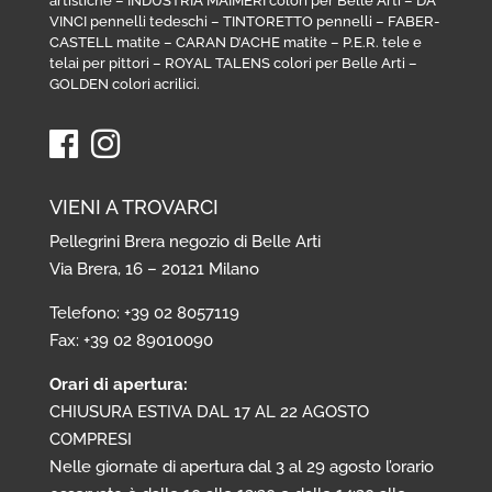
artistiche
–
INDUSTRIA MAIMERI colori per Belle Arti
–
DA
VINCI pennelli tedeschi
–
TINTORETTO pennelli
–
FABER-
CASTELL matite
–
CARAN D’ACHE matite
–
P.E.R. tele e
telai per pittori
–
ROYAL TALENS colori per Belle Arti
–
GOLDEN colori acrilici
.
VIENI A TROVARCI
Pellegrini Brera negozio di Belle Arti
Via Brera, 16 – 20121 Milano
Telefono: +39 02 8057119
Fax: +39 02 89010090
Orari di apertura:
CHIUSURA ESTIVA DAL 17 AL 22 AGOSTO
COMPRESI
Nelle giornate di apertura dal 3 al 29 agosto l’orario