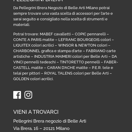
Da Pellegrini Brera Negozio di Belle Arti Milano potrai
sempre trovare una vasta scelta di accessori per l’arte e
sarai seguito e consigliato nella scelta di strumenti e
materiali.
Potrai trovare:
MABEF cavalletti
–
COPIC pennarelli
–
CONTE A PARIS matite
–
LEFRANC BOURGEOIS colori
–
LIQUITEX colori acrilici
–
WINSOR & NEWTON colori
–
CHARBONNEL grafica e stampa d’arte
–
FABRIANO carte
artistiche
–
INDUSTRIA MAIMERI colori per Belle Arti
–
DA
VINCI pennelli tedeschi
–
TINTORETTO pennelli
–
FABER-
CASTELL matite
–
CARAN D’ACHE matite
–
P.E.R. tele e
telai per pittori
–
ROYAL TALENS colori per Belle Arti
–
GOLDEN colori acrilici
.
VIENI A TROVARCI
Pellegrini Brera negozio di Belle Arti
Via Brera, 16 – 20121 Milano