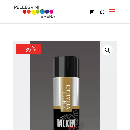
- 39%