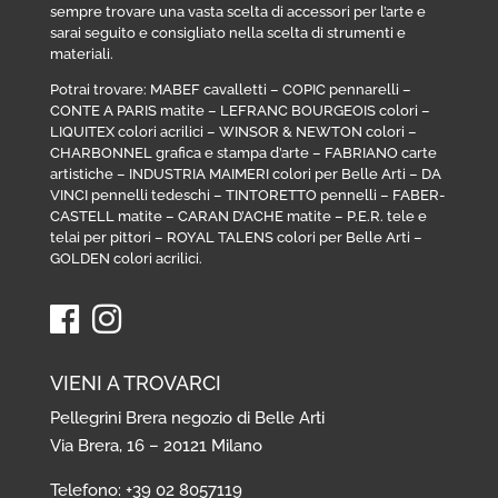
sempre trovare una vasta scelta di accessori per l’arte e
sarai seguito e consigliato nella scelta di strumenti e
materiali.
Potrai trovare:
MABEF cavalletti
–
COPIC pennarelli
–
CONTE A PARIS matite
–
LEFRANC BOURGEOIS colori
–
LIQUITEX colori acrilici
–
WINSOR & NEWTON colori
–
CHARBONNEL grafica e stampa d’arte
–
FABRIANO carte
artistiche
–
INDUSTRIA MAIMERI colori per Belle Arti
–
DA
VINCI pennelli tedeschi
–
TINTORETTO pennelli
–
FABER-
CASTELL matite
–
CARAN D’ACHE matite
–
P.E.R. tele e
telai per pittori
–
ROYAL TALENS colori per Belle Arti
–
GOLDEN colori acrilici
.
VIENI A TROVARCI
Pellegrini Brera negozio di Belle Arti
Via Brera, 16 – 20121 Milano
Telefono: +39 02 8057119