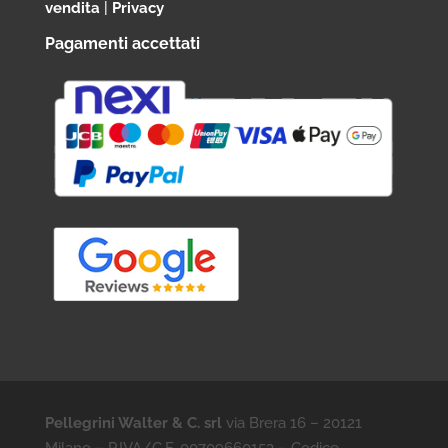
vendita
|
Privacy
Pagamenti accettati
Pellegrini Walter & C. srl
via Brera 16 – 20121