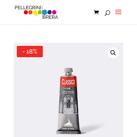
- 18%