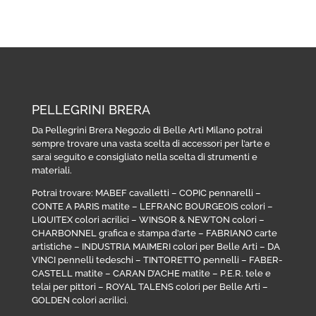
PELLEGRINI BRERA
Da Pellegrini Brera Negozio di Belle Arti Milano potrai
sempre trovare una vasta scelta di accessori per l’arte e
sarai seguito e consigliato nella scelta di strumenti e
materiali.
Potrai trovare:
MABEF cavalletti
–
COPIC pennarelli
–
CONTE A PARIS matite
–
LEFRANC BOURGEOIS colori
–
LIQUITEX colori acrilici
–
WINSOR & NEWTON colori
–
CHARBONNEL grafica e stampa d’arte
–
FABRIANO carte
artistiche
–
INDUSTRIA MAIMERI colori per Belle Arti
–
DA
VINCI pennelli tedeschi
–
TINTORETTO pennelli
–
FABER-
CASTELL matite
–
CARAN D’ACHE matite
–
P.E.R. tele e
telai per pittori
–
ROYAL TALENS colori per Belle Arti
–
GOLDEN colori acrilici
.