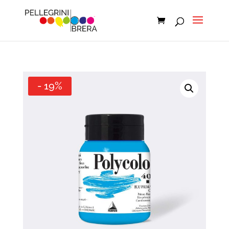
- 19%