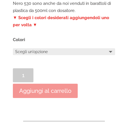
Nero 530 sono anche da noi venduti in barattoli di
plastica da 500ml con dosatore.
▼ Scegli i colori desiderati aggiungendoli uno
per volta ▼
Colori
Colori
vinilici
Maimeri
Aggiungi al carrello
Polycolor
500ml
quantità