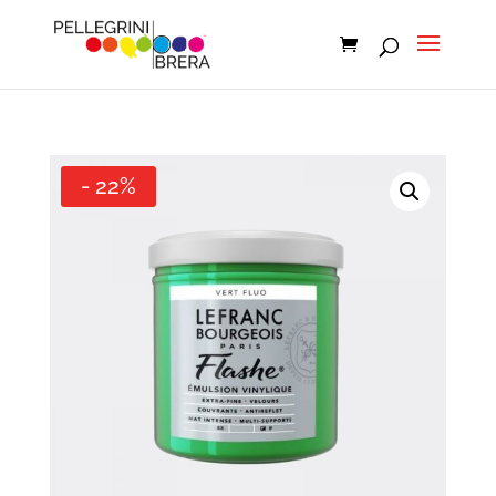
- 22%