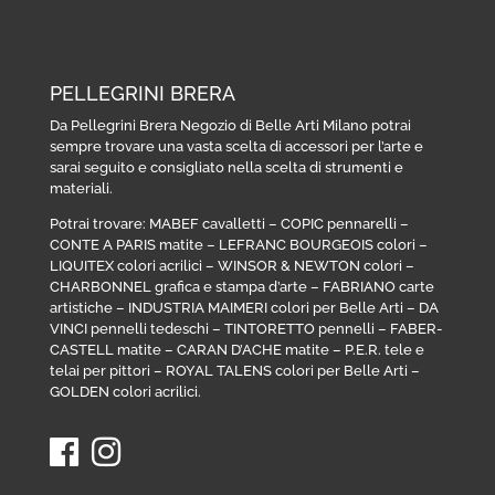
PELLEGRINI BRERA
Da Pellegrini Brera Negozio di Belle Arti Milano potrai
sempre trovare una vasta scelta di accessori per l’arte e
sarai seguito e consigliato nella scelta di strumenti e
materiali.
Potrai trovare:
MABEF cavalletti
–
COPIC pennarelli
–
CONTE A PARIS matite
–
LEFRANC BOURGEOIS colori
–
LIQUITEX colori acrilici
–
WINSOR & NEWTON colori
–
CHARBONNEL grafica e stampa d’arte
–
FABRIANO carte
artistiche
–
INDUSTRIA MAIMERI colori per Belle Arti
–
DA
VINCI pennelli tedeschi
–
TINTORETTO pennelli
–
FABER-
CASTELL matite
–
CARAN D’ACHE matite
–
P.E.R. tele e
telai per pittori
–
ROYAL TALENS colori per Belle Arti
–
GOLDEN colori acrilici
.