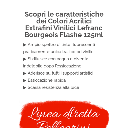
125ml
quantità
Scopri le caratteristiche
dei Colori Acrilici
Extrafini Vinilici Lefranc
Bourgeois Flashe 125ml
▶ Ampio spettro di tinte fluorescenti
praticamente unica tra i colori vinilici
▶ Si diluisce con acqua e diventa
indelebile dopo l’essiccazione
▶ Aderisce su tutti i supporti artistici
▶ Essiccazione rapida
▶ Scarsa resistenza alla luce