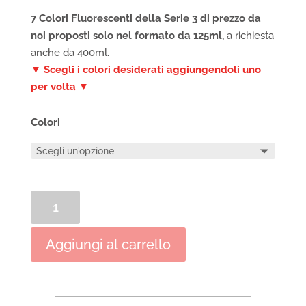
7 Colori Fluorescenti della Serie 3 di prezzo da
noi proposti solo nel formato da 125ml,
a richiesta
anche da 400ml.
▼ Scegli i colori desiderati aggiungendoli uno
per volta ▼
Colori
Colori
Lefranc
Bourgeois
Aggiungi al carrello
Extrafini
Vinilici
Fluorescenti
Flashe