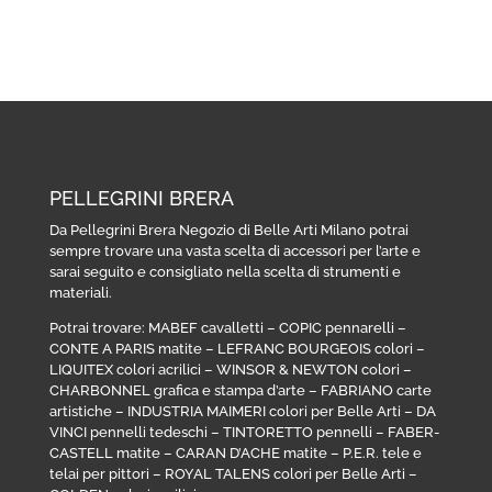
PELLEGRINI BRERA
Da Pellegrini Brera Negozio di Belle Arti Milano potrai
sempre trovare una vasta scelta di accessori per l’arte e
sarai seguito e consigliato nella scelta di strumenti e
materiali.
Potrai trovare:
MABEF cavalletti
–
COPIC pennarelli
–
CONTE A PARIS matite
–
LEFRANC BOURGEOIS colori
–
LIQUITEX colori acrilici
–
WINSOR & NEWTON colori
–
CHARBONNEL grafica e stampa d’arte
–
FABRIANO carte
artistiche
–
INDUSTRIA MAIMERI colori per Belle Arti
–
DA
VINCI pennelli tedeschi
–
TINTORETTO pennelli
–
FABER-
CASTELL matite
–
CARAN D’ACHE matite
–
P.E.R. tele e
telai per pittori
–
ROYAL TALENS colori per Belle Arti
–