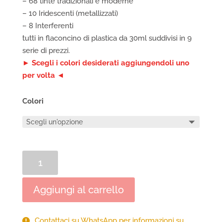
– 68 tinte tradizionali e moderne
– 10 Iridescenti (metallizzati)
– 8 Interferenti
tutti in flaconcino di plastica da 30ml suddivisi in 9
serie di prezzi.
► Scegli i colori desiderati aggiungendoli uno
per volta ◄
Colori
Colori
Acrilico
Golden
Aggiungi al carrello
Fluid
Acrylic
Colours
Contattaci su WhatsApp per informazioni su
