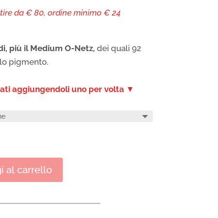
tire da € 80, ordine minimo € 24
di, più il Medium O-Netz,
dei quali 92
olo pigmento.
erati aggiungendoli uno per volta ▼
 al carrello