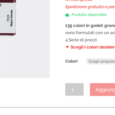
Spedizione gratuita a par
Prodotto disponibile

139 colori in godet gran
sono formulati con un s
4 Serie di prezzi.
▼ Scegli i colori desid
Colori
Acquerello
Aggiungi
per
Artisti
Schmincke