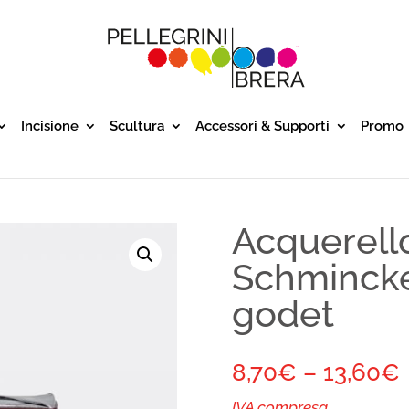
Incisione
Scultura
Accessori & Supporti
Promo
Acquerello
Schminck
godet
8,70
€
–
13,60
€
IVA compresa