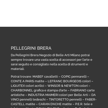
PELLEGRINI BRERA
Da Pellegrini Brera Negozio di Belle Arti Milano potrai
sempre trovare una vasta scelta di accessori per l’arte e
sarai seguito e consigliato nella scelta di strumenti e
materiali.
Potrai trovare:
MABEF cavalletti
–
COPIC pennarelli
–
CONTE A PARIS matite
–
LEFRANC BOURGEOIS colori
–
LIQUITEX colori acrilici
–
WINSOR & NEWTON colori
–
CHARBONNEL grafica e stampa d’arte
–
FABRIANO carte
artistiche
–
INDUSTRIA MAIMERI colori per Belle Arti
–
DA
VINCI pennelli tedeschi
–
TINTORETTO pennelli
–
FABER-
CASTELL matite
–
CARAN D’ACHE matite
–
P.E.R. tele e