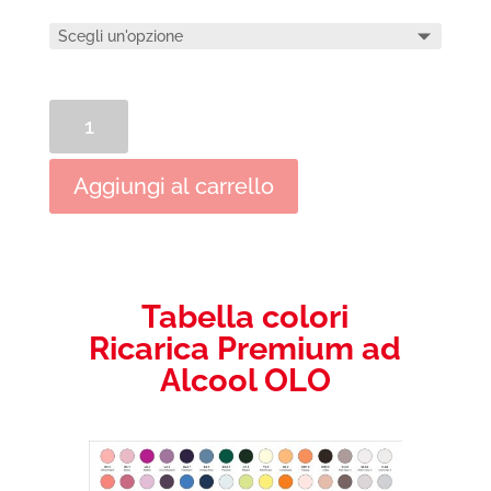
Ricarica
Premium
ad
Aggiungi al carrello
Alcool
OLO
quantità
Tabella colori
Ricarica Premium ad
Alcool OLO