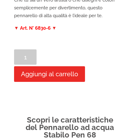
Che tu sia un vero artista o che disegni e colori
semplicemente per divertimento, questo
pennarello di alta qualità è l’ideale per te.
▼
Art. N° 6830-6
▼
Scatola
di
metallo
Aggiungi al carrello
30
pennarelli
Stabilo
pen
68
quantità
Scopri le caratteristiche
del Pennarello ad acqua
Stabilo Pen 68