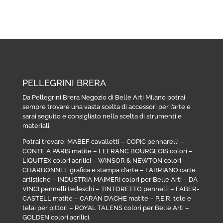
PELLEGRINI BRERA
Da Pellegrini Brera Negozio di Belle Arti Milano potrai
sempre trovare una vasta scelta di accessori per l’arte e
sarai seguito e consigliato nella scelta di strumenti e
materiali.
Potrai trovare:
MABEF cavalletti
–
COPIC pennarelli
–
CONTE A PARIS matite
–
LEFRANC BOURGEOIS colori
–
LIQUITEX colori acrilici
–
WINSOR & NEWTON colori
–
CHARBONNEL grafica e stampa d’arte
–
FABRIANO carte
artistiche
–
INDUSTRIA MAIMERI colori per Belle Arti
–
DA
VINCI pennelli tedeschi
–
TINTORETTO pennelli
–
FABER-
CASTELL matite
–
CARAN D’ACHE matite
–
P.E.R. tele e
telai per pittori
–
ROYAL TALENS colori per Belle Arti
–
GOLDEN colori acrilici
.