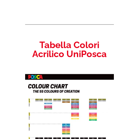
PC17K
quantità
Tabella Colori
Acrilico UniPosca