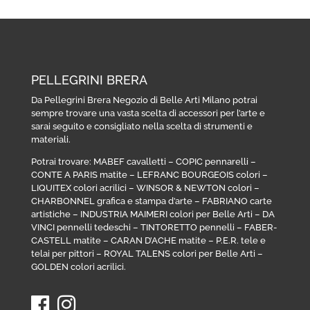
PELLEGRINI BRERA
Da Pellegrini Brera Negozio di Belle Arti Milano potrai
sempre trovare una vasta scelta di accessori per l’arte e
sarai seguito e consigliato nella scelta di strumenti e
materiali.
Potrai trovare:
MABEF cavalletti
–
COPIC pennarelli
–
CONTE A PARIS matite
–
LEFRANC BOURGEOIS colori
–
LIQUITEX colori acrilici
–
WINSOR & NEWTON colori
–
CHARBONNEL grafica e stampa d’arte
–
FABRIANO carte
artistiche
–
INDUSTRIA MAIMERI colori per Belle Arti
–
DA
VINCI pennelli tedeschi
–
TINTORETTO pennelli
–
FABER-
CASTELL matite
–
CARAN D’ACHE matite
–
P.E.R. tele e
telai per pittori
–
ROYAL TALENS colori per Belle Arti
–
GOLDEN colori acrilici
.