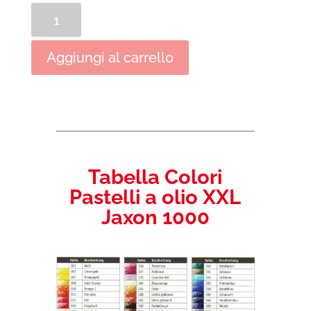
Pastelli
a
olio
Aggiungi al carrello
XXL
Jaxon
1000
quantità
Tabella Colori
Pastelli a olio XXL
Jaxon 1000