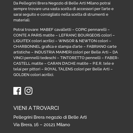
Da Pellegrini Brera Negozio di Belle Arti Milano potrai
sempre trovare una vasta scelta di accessori per l’arte e
sarai seguito e consigliato nella scelta di strumenti e
materiali.
Potrai trovare:
MABEF cavalletti
–
COPIC pennarelli
–
CONTE A PARIS matite
–
LEFRANC BOURGEOIS colori
–
LIQUITEX colori acrilici
–
WINSOR & NEWTON colori
–
CHARBONNEL grafica e stampa d’arte
–
FABRIANO carte
artistiche
–
INDUSTRIA MAIMERI colori per Belle Arti
–
DA
VINCI pennelli tedeschi
–
TINTORETTO pennelli
–
FABER-
CASTELL matite
–
CARAN D’ACHE matite
–
P.E.R. tele e
telai per pittori
–
ROYAL TALENS colori per Belle Arti
–
GOLDEN colori acrilici
.
VIENI A TROVARCI
Pellegrini Brera negozio di Belle Arti
Via Brera, 16 – 20121 Milano