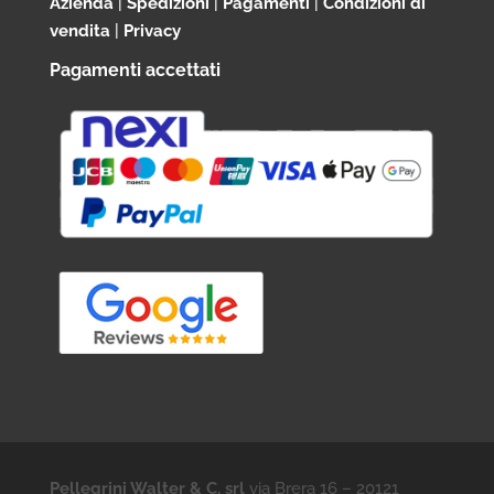
Azienda
|
Spedizioni
|
Pagamenti
|
Condizioni di
vendita
|
Privacy
Pagamenti accettati
Pellegrini Walter & C. srl
via Brera 16 – 20121