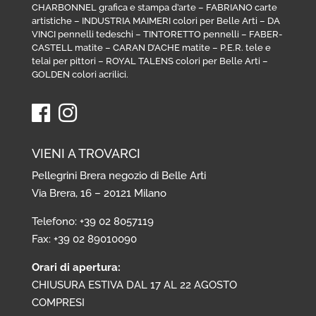
CHARBONNEL grafica e stampa d’arte
–
FABRIANO carte
artistiche
–
INDUSTRIA MAIMERI colori per Belle Arti
–
DA
VINCI pennelli tedeschi
–
TINTORETTO pennelli
–
FABER-
CASTELL matite
–
CARAN D’ACHE matite
–
P.E.R. tele e
telai per pittori
–
ROYAL TALENS colori per Belle Arti
–
GOLDEN colori acrilici
.
VIENI A TROVARCI
Pellegrini Brera negozio di Belle Arti
Via Brera, 16 – 20121 Milano
Telefono: +39 02 8057119
Fax: +39 02 89010090
Orari di apertura:
CHIUSURA ESTIVA DAL 17 AL 22 AGOSTO
COMPRESI