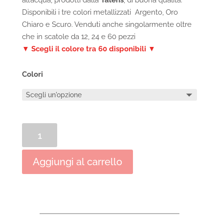
all’acqua, prodotti dalla
Talens
, di buona qualità.
Disponibili i tre colori metallizzati Argento, Oro
Chiaro e Scuro. Venduti anche singolarmente oltre
che in scatole da 12, 24 e 60 pezzi
▼ Scegli il colore tra 60 disponibili ▼
Colori
Pastelli
a
olio
Aggiungi al carrello
Van
Gogh
Talens
quantità