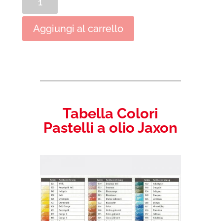
a
olio
Aggiungi al carrello
Jaxon
quantità
Tabella Colori
Pastelli a olio Jaxon