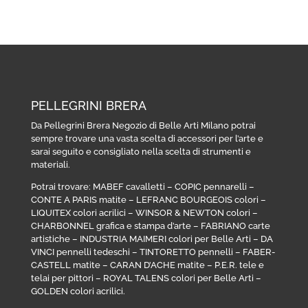
PELLEGRINI BRERA
Da Pellegrini Brera Negozio di Belle Arti Milano potrai
sempre trovare una vasta scelta di accessori per l’arte e
sarai seguito e consigliato nella scelta di strumenti e
materiali.
Potrai trovare:
MABEF cavalletti
–
COPIC pennarelli
–
CONTE A PARIS matite
–
LEFRANC BOURGEOIS colori
–
LIQUITEX colori acrilici
–
WINSOR & NEWTON colori
–
CHARBONNEL grafica e stampa d’arte
–
FABRIANO carte
artistiche
–
INDUSTRIA MAIMERI colori per Belle Arti
–
DA
VINCI pennelli tedeschi
–
TINTORETTO pennelli
–
FABER-
CASTELL matite
–
CARAN D’ACHE matite
–
P.E.R. tele e
telai per pittori
–
ROYAL TALENS colori per Belle Arti
–
GOLDEN colori acrilici
.