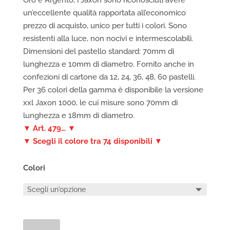
Oro e Argento, i Jaxon sono riconosciuti avere
un’eccellente qualità rapportata all’economico
prezzo di acquisto, unico per tutti i colori. Sono
resistenti alla luce, non nocivi e intermescolabili.
Dimensioni del pastello standard: 70mm di
lunghezza e 10mm di diametro. Fornito anche in
confezioni di cartone da 12, 24, 36, 48, 60 pastelli.
Per 36 colori della gamma è disponibile la versione
xxl Jaxon 1000, le cui misure sono 70mm di
lunghezza e 18mm di diametro.
▼ Art. 479… ▼
▼ Scegli il colore tra 74 disponibili ▼
Colori
Pastelli