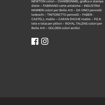
NEWTON colori
–
CHARBONNEL grafica e stampa
d’arte
–
FABRIANO carte artistiche
–
INDUSTRIA
MAIMERI colori per Belle Arti
–
DA VINCI pennelli
tedeschi
–
TINTORETTO pennelli
–
FABER-
CASTELL matite
–
CARAN D’ACHE matite
–
P.E.R.
tele e telai per pittori
–
ROYAL TALENS colori per
Belle Arti
–
GOLDEN colori acrilici
.