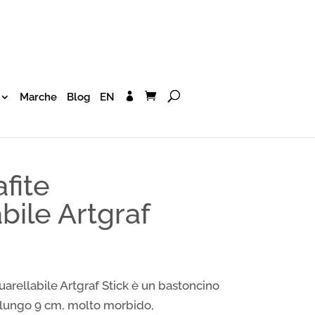
Marche
Blog
EN
afite
bile Artgraf
uarellabile
Artgraf Stick è un bastoncino
e lungo 9 cm, molto morbido,