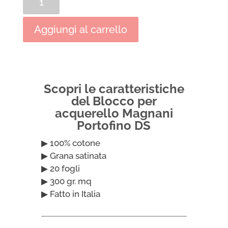
per
acquerello
Aggiungi al carrello
Magnani
Portofino
DS
quantità
Scopri le caratteristiche
del Blocco per
acquerello Magnani
Portofino DS
▶ 100% cotone
▶ Grana satinata
▶ 20 fogli
▶ 300 gr. mq
▶ Fatto in Italia