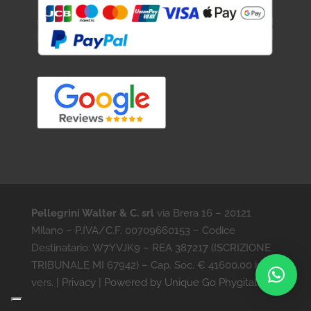
Pellegrini Walter & C. srl
via Brera 16 – 20121
Milano – P.IVA/C.F. 00709660153 – Codice
Destinatario: W7YVJK9 – REA 387217 (ISCRIZIONE
TRIBUNALE MI 67942) – Cap. Soc. € 41600,00 int.
vers. |
Privacy
|
Powered by Unique Go Phygital