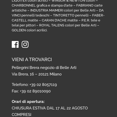
LIQUITEX colori acrilici
–
WINSOR & NEWTON colori
–
CHARBONNEL grafica e stampa d’arte
–
FABRIANO carte
artistiche
–
INDUSTRIA MAIMERI colori per Belle Arti
–
DA
VINCI pennelli tedeschi
–
TINTORETTO pennelli
–
FABER-
CASTELL matite
–
CARAN D’ACHE matite
–
P.E.R. tele e
telai per pittori
–
ROYAL TALENS colori per Belle Arti
–
GOLDEN colori acrilici
.
VIENI A TROVARCI
Pellegrini Brera negozio di Belle Arti
Via Brera, 16 – 20121 Milano
Telefono: +39 02 8057119
Fax: +39 02 89010090
Orari di apertura:
CHIUSURA ESTIVA DAL 17 AL 22 AGOSTO
COMPRESI