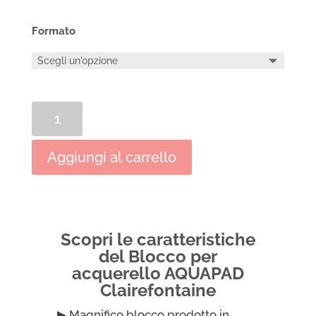
Formato
Blocco
per
acquerello
Aggiungi al carrello
AQUAPAD
Clairefontaine
quantità
Scopri le caratteristiche
del Blocco per
acquerello AQUAPAD
Clairefontaine
▶ Magnifico blocco prodotto in