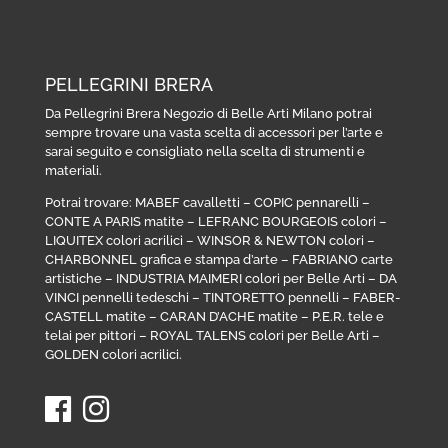
PELLEGRINI BRERA
Da Pellegrini Brera Negozio di Belle Arti Milano potrai
sempre trovare una vasta scelta di accessori per l’arte e
sarai seguito e consigliato nella scelta di strumenti e
materiali.
Potrai trovare:
MABEF cavalletti
–
COPIC pennarelli
–
CONTE A PARIS matite
–
LEFRANC BOURGEOIS colori
–
LIQUITEX colori acrilici
–
WINSOR & NEWTON colori
–
CHARBONNEL grafica e stampa d’arte
–
FABRIANO carte
artistiche
–
INDUSTRIA MAIMERI colori per Belle Arti
–
DA
VINCI pennelli tedeschi
–
TINTORETTO pennelli
–
FABER-
CASTELL matite
–
CARAN D’ACHE matite
–
P.E.R. tele e
telai per pittori
–
ROYAL TALENS colori per Belle Arti
–
GOLDEN colori acrilici
.