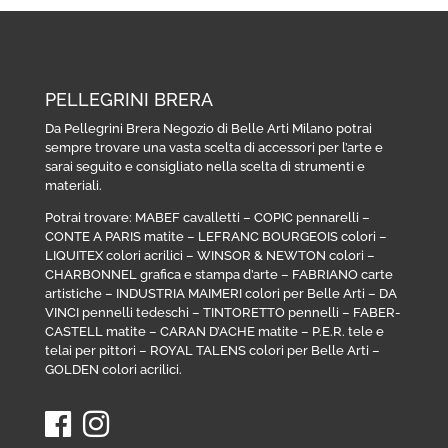
PELLEGRINI BRERA
Da Pellegrini Brera Negozio di Belle Arti Milano potrai
sempre trovare una vasta scelta di accessori per l’arte e
sarai seguito e consigliato nella scelta di strumenti e
materiali.
Potrai trovare:
MABEF cavalletti
–
COPIC pennarelli
–
CONTE A PARIS matite
–
LEFRANC BOURGEOIS colori
–
LIQUITEX colori acrilici
–
WINSOR & NEWTON colori
–
CHARBONNEL grafica e stampa d’arte
–
FABRIANO carte
artistiche
–
INDUSTRIA MAIMERI colori per Belle Arti
–
DA
VINCI pennelli tedeschi
–
TINTORETTO pennelli
–
FABER-
CASTELL matite
–
CARAN D’ACHE matite
–
P.E.R. tele e
telai per pittori
–
ROYAL TALENS colori per Belle Arti
–
GOLDEN colori acrilici
.