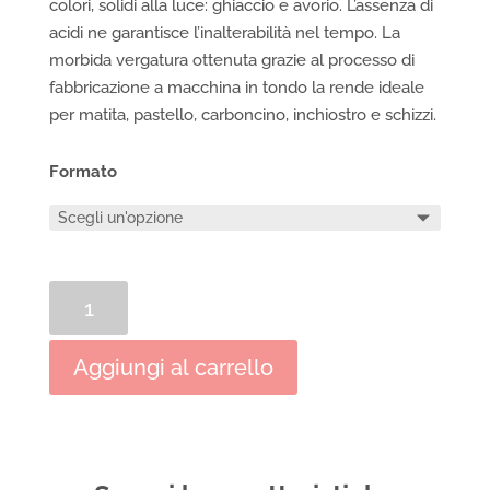
colori, solidi alla luce: ghiaccio e avorio. L’assenza di
acidi ne garantisce l’inalterabilità nel tempo. La
morbida vergatura ottenuta grazie al processo di
fabbricazione a macchina in tondo la rende ideale
per matita, pastello, carboncino, inchiostro e schizzi.
Formato
Blocco
Classic
Artist's
Aggiungi al carrello
Journal
Fabriano
quantità