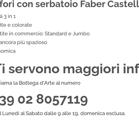
fori con serbatoio Faber Castel
con
serbatoio
 3 in 1
Faber
ite e colorate
Castell
atite in commercio: Standard e Jumbo
quantità
 ancora più spazioso
nomica
Ti servono maggiori in
iama la Bottega d'Arte al numero
+39 02 8057119
l Lunedì al Sabato dalle 9 alle 19, domenica esclusa.