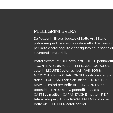
PELLEGRINI BRERA
Da Pellegrini Brera Negozio di Belle Arti Milano
potrai sempre trovare una vasta scelta di accessori
per l’arte e sarai seguito e consigliato nella scelta d
strumenti e materiali.
Potrai trovare:
MABEF cavalletti
–
COPIC pennarell
–
CONTE A PARIS matite
–
LEFRANC BOURGEOIS
colori
–
LIQUITEX colori acrilici
–
WINSOR &
NEWTON colori
–
CHARBONNEL grafica e stampa
d’arte
–
FABRIANO carte artistiche
–
INDUSTRIA
MAIMERI colori per Belle Arti
–
DA VINCI pennelli
tedeschi
–
TINTORETTO pennelli
–
FABER-
CASTELL matite
–
CARAN D’ACHE matite
–
P.E.R.
tele e telai per pittori
–
ROYAL TALENS colori per
Belle Arti
–
GOLDEN colori acrilici
.