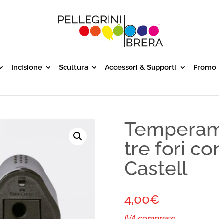
Incisione
Scultura
Accessori & Supporti
Promo
Temperama
tre fori c
Castell
4,00
€
IVA compresa