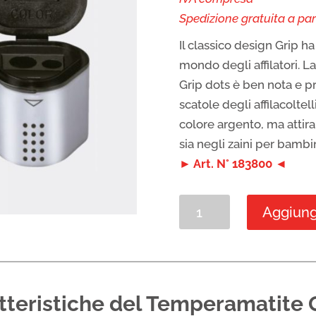
Spedizione gratuita a par
Il classico design Grip 
mondo degli affilatori. L
Grip dots è ben nota e 
scatole degli affilacoltel
colore argento, ma attiran
sia negli zaini per bambin
► Art. N° 183800 ◄
Temperamatite
Aggiungi
Grip
2001
a
tre
atteristiche del Temperamatite G
fori