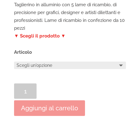
Taglierino in alluminio con 5 lame di ricambio, di
precisione per grafici, designer e artisti dilettanti e
professionisti. Lame di ricambio in confezione da 10
pezzi
▼ Scegli il prodotto ▼
Articolo
Taglierino
in
alluminio
Aggiungi al carrello
con
lame
di
ricambio