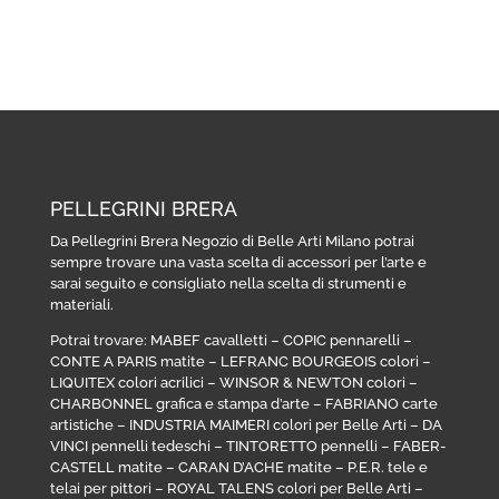
PELLEGRINI BRERA
Da Pellegrini Brera Negozio di Belle Arti Milano potrai
sempre trovare una vasta scelta di accessori per l’arte e
sarai seguito e consigliato nella scelta di strumenti e
materiali.
Potrai trovare:
MABEF cavalletti
–
COPIC pennarelli
–
CONTE A PARIS matite
–
LEFRANC BOURGEOIS colori
–
LIQUITEX colori acrilici
–
WINSOR & NEWTON colori
–
CHARBONNEL grafica e stampa d’arte
–
FABRIANO carte
artistiche
–
INDUSTRIA MAIMERI colori per Belle Arti
–
DA
VINCI pennelli tedeschi
–
TINTORETTO pennelli
–
FABER-
CASTELL matite
–
CARAN D’ACHE matite
–
P.E.R. tele e
telai per pittori
–
ROYAL TALENS colori per Belle Arti
–