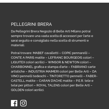
PELLEGRINI BRERA
Da Pellegrini Brera Negozio di Belle Arti Milano potrai
sempre trovare una vasta scelta di accessori per l’arte e
sarai seguito e consigliato nella scelta di strumenti e
materiali.
Potrai trovare:
MABEF cavalletti
–
COPIC pennarelli
–
CONTE A PARIS matite
–
LEFRANC BOURGEOIS colori
–
LIQUITEX colori acrilici
–
WINSOR & NEWTON colori
–
CHARBONNEL grafica e stampa d’arte
–
FABRIANO carte
artistiche
–
INDUSTRIA MAIMERI colori per Belle Arti
–
DA
VINCI pennelli tedeschi
–
TINTORETTO pennelli
–
FABER-
CASTELL matite
–
CARAN D’ACHE matite
–
P.E.R. tele e
telai per pittori
–
ROYAL TALENS colori per Belle Arti
–
GOLDEN colori acrilici
.