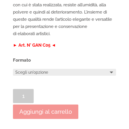
con cui è stata realizzata, resiste all’umidità, alla
polvere e quindi al deterioramento. L’insieme di
queste qualità rende l’articolo elegante e versatile
per la presentazione e conservazione
di elaborati artistici.
► Art. N° GAN C05 ◄
Formato
Cartelle
portadisegni
in
Aggiungi al carrello
cartone
Morgantina
quantità