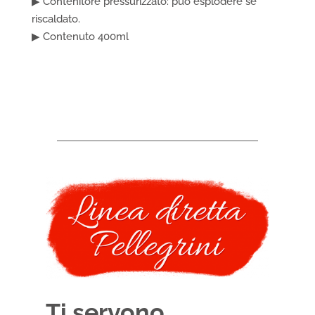
▶ Contenitore pressurizzato: può esplodere se
riscaldato.
▶ Contenuto 400ml
Ti servono