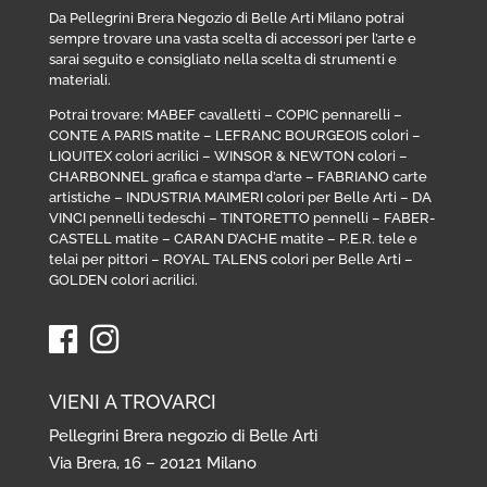
Da Pellegrini Brera Negozio di Belle Arti Milano potrai
sempre trovare una vasta scelta di accessori per l’arte e
sarai seguito e consigliato nella scelta di strumenti e
materiali.
Potrai trovare:
MABEF cavalletti
–
COPIC pennarelli
–
CONTE A PARIS matite
–
LEFRANC BOURGEOIS colori
–
LIQUITEX colori acrilici
–
WINSOR & NEWTON colori
–
CHARBONNEL grafica e stampa d’arte
–
FABRIANO carte
artistiche
–
INDUSTRIA MAIMERI colori per Belle Arti
–
DA
VINCI pennelli tedeschi
–
TINTORETTO pennelli
–
FABER-
CASTELL matite
–
CARAN D’ACHE matite
–
P.E.R. tele e
telai per pittori
–
ROYAL TALENS colori per Belle Arti
–
GOLDEN colori acrilici
.
VIENI A TROVARCI
Pellegrini Brera negozio di Belle Arti
Via Brera, 16 – 20121 Milano