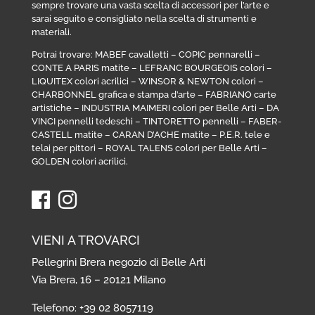
sempre trovare una vasta scelta di accessori per l’arte e
sarai seguito e consigliato nella scelta di strumenti e
materiali.
Potrai trovare:
MABEF cavalletti
–
COPIC pennarelli
–
CONTE A PARIS matite
–
LEFRANC BOURGEOIS colori
–
LIQUITEX colori acrilici
–
WINSOR & NEWTON colori
–
CHARBONNEL grafica e stampa d’arte
–
FABRIANO carte
artistiche
–
INDUSTRIA MAIMERI colori per Belle Arti
–
DA
VINCI pennelli tedeschi
–
TINTORETTO pennelli
–
FABER-
CASTELL matite
–
CARAN D’ACHE matite
–
P.E.R. tele e
telai per pittori
–
ROYAL TALENS colori per Belle Arti
–
GOLDEN colori acrilici
.
VIENI A TROVARCI
Pellegrini Brera negozio di Belle Arti
Via Brera, 16 – 20121 Milano
Telefono: +39 02 8057119