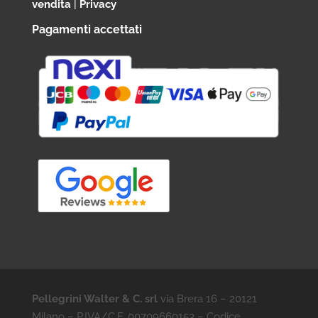
vendita
|
Privacy
Pagamenti accettati
Pellegrini Walter & C. srl
via Brera 16 – 20121
Milano – P.IVA/C.F. 00709660153 – Codice