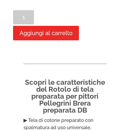
Rotolo
di
tela
Aggiungi al carrello
di
cotone
preparata
per
pittore
codice
DB
Scopri le caratteristiche
10mt
del Rotolo di tela
x
preparata per pittori
2,15mt
Pellegrini Brera
quantità
preparata DB
▶ Tela di cotone preparato con
spalmatura ad uso universale,