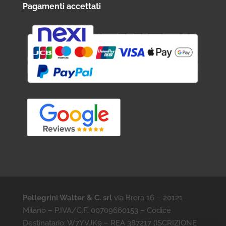
Pagamenti accettati
Pellegrini Walter & C. srl
via Brera 16 – 20121
Milano – P.IVA/C.F. 00709660153 – Codice
Destinatario: W7YVJK9 – REA 387217 (ISCRIZIONE