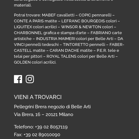
materiali.
Potrai trovare:
MABEF cavalletti
–
COPIC pennarelli
–
CONTE A PARIS matite
–
LEFRANC BOURGEOIS colori
–
LIQUITEX colori acrilici
–
WINSOR & NEWTON colori
–
CHARBONNEL grafica e stampa d’arte
–
FABRIANO carte
artistiche
–
INDUSTRIA MAIMERI colori per Belle Arti
–
DA
VINCI pennelli tedeschi
–
TINTORETTO pennelli
–
FABER-
CASTELL matite
–
CARAN D’ACHE matite
–
P.E.R. tele e
telai per pittori
–
ROYAL TALENS colori per Belle Arti
–
GOLDEN colori acrilici
.
VIENI A TROVARCI
Pellegrini Brera negozio di Belle Arti
Via Brera, 16 – 20121 Milano
Telefono: +39 02 8057119
Fax: +39 02 89010090