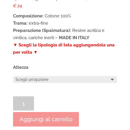
€ 24
Composizione:
Cotone 100%
Trama:
extra-fine
Preparazione (Spalmatura):
Resine acrilica e
vinilica, cariche inerti –
MADE IN ITALY
▼ Scegli la tipologia di tela aggiungendola una
per volta ▼
Altezza
Rotolo
di
tela
Aggiungi al carrello
preparata
in