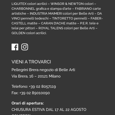
LIQUITEX colori acrilici
–
WINSOR & NEWTON colori
–
CHARBONNEL grafica e stampa d’arte
–
FABRIANO carte
artistiche
–
INDUSTRIA MAIMERI colori per Belle Arti
–
DA
VINCI pennelli tedeschi
–
TINTORETTO pennelli
–
FABER-
CASTELL matite
–
CARAN D’ACHE matite
–
P.E.R. tele e
telai per pittori
–
ROYAL TALENS colori per Belle Arti
–
GOLDEN colori acrilici
.
VIENI A TROVARCI
Pellegrini Brera negozio di Belle Arti
Via Brera, 16 – 20121 Milano
Telefono: +39 02 8057119
Fax: +39 02 89010090
Orari di apertura:
CHIUSURA ESTIVA DAL 17 AL 22 AGOSTO