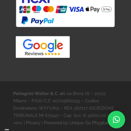
Pellegrini Walter & C. srl
via Brera 16 – 20121
Milano – P.IVA/C.F. 00709660153 – Codice
Destinatario: W7YVJK9 – REA 387217 (ISCRIZIONE
TRIBUNALE MI 67942) – Cap. Soc. € 41600,00 int.
vers. |
Privacy
|
Powered by Unique Go Phygital