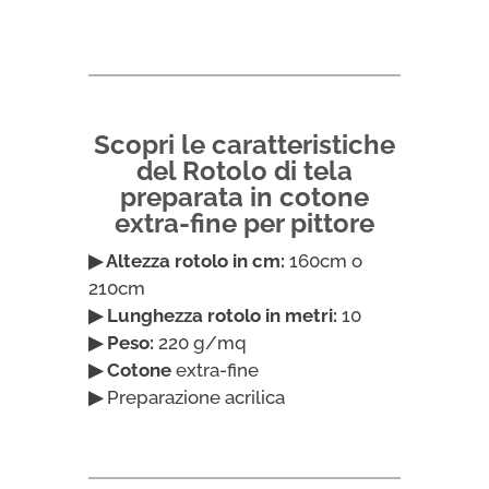
cotone
extra-
fine
per
pittore
Scopri le caratteristiche
quantità
del Rotolo di tela
preparata in cotone
extra-fine per pittore
▶ Altezza rotolo in cm:
160cm o
210cm
▶ Lunghezza rotolo in metri:
10
▶ Peso:
220 g/mq
▶ Cotone
extra-fine
▶
Preparazione acrilica