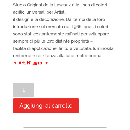
Studio Original della Lascaux è la linea di colori
acrilici universali per Artisti,
il design e la decorazione. Dai tempi della loro
introduzione sul mercato nel 1966, questi colori
sono stati costantemente raffinati per sviluppare
sempre di più le loro distinte proprietà –
facilità di applicazione, finitura vellutata, luminosità
uniforme e resistenza alla luce molto buona.
▼
Art. N°
3910
▼
Lascaux
Studio
Original
Aggiungi al carrello
Set
di
12
Colori