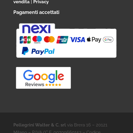
vendita
|
Privacy
Pagamenti accettati
Pellegrini Walter & C. srl
via Brera 16 – 20121
Milano – P.IVA/C.F. 00709660153 – Codice