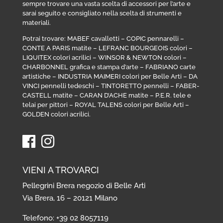
sempre trovare una vasta scelta di accessori per l’arte e
sarai seguito e consigliato nella scelta di strumenti e
materiali.
Potrai trovare:
MABEF cavalletti
–
COPIC pennarelli
–
CONTE A PARIS matite
–
LEFRANC BOURGEOIS colori
–
LIQUITEX colori acrilici
–
WINSOR & NEWTON colori
–
CHARBONNEL grafica e stampa d’arte
–
FABRIANO carte
artistiche
–
INDUSTRIA MAIMERI colori per Belle Arti
–
DA
VINCI pennelli tedeschi
–
TINTORETTO pennelli
–
FABER-
CASTELL matite
–
CARAN D’ACHE matite
–
P.E.R. tele e
telai per pittori
–
ROYAL TALENS colori per Belle Arti
–
GOLDEN colori acrilici
.
VIENI A TROVARCI
Pellegrini Brera negozio di Belle Arti
Via Brera, 16 – 20121 Milano
Telefono: +39 02 8057119