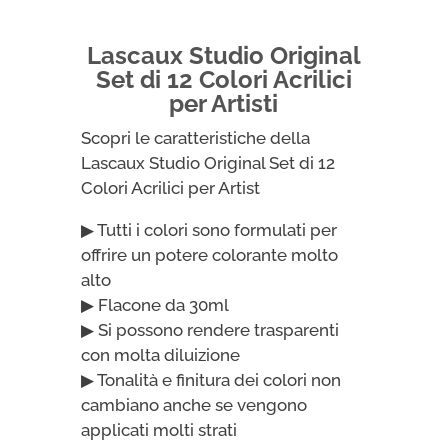
Acrilici
per
Lascaux Studio Original
Artisti
Set di 12 Colori Acrilici
da
per Artisti
30ml
Scopri le caratteristiche della
quantità
Lascaux Studio Original Set di 12
Colori Acrilici per Artist
▶ Tutti i colori sono formulati per
offrire un potere colorante molto
alto
▶ Flacone da 30ml
▶ Si possono rendere trasparenti
con molta diluizione
▶ Tonalità e finitura dei colori non
cambiano anche se vengono
applicati molti strati