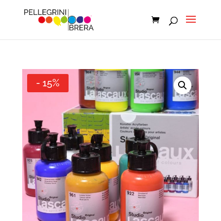
- 15%