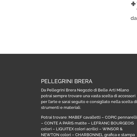
da
PELLEGRINI BRERA
Da Pellegrini Brera Negozio di Belle Arti Milano
potrai sempre trovare una vasta scelta di accessori
per l’arte e sarai seguito e consigliato nella scelta d
strumenti e materiali.
Potrai trovare:
MABEF cavalletti
–
COPIC pennarell
–
CONTE A PARIS matite
–
LEFRANC BOURGEOIS
colori
–
LIQUITEX colori acrilici
–
WINSOR &
NEWTON colori
–
CHARBONNEL grafica e stampa