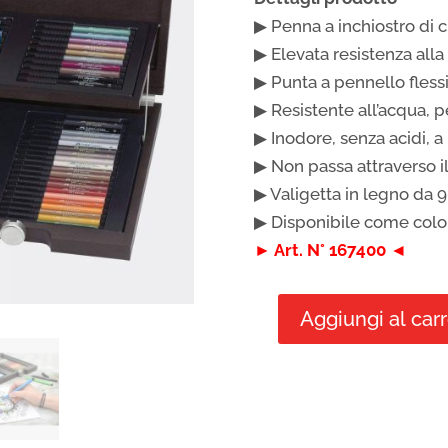
▶ Penna a inchiostro di 
▶ Elevata resistenza alla
▶ Punta a pennello fless
▶ Resistente all’acqua,
▶ Inodore, senza acidi, 
▶ Non passa attraverso il
▶ Valigetta in legno da 9
▶ Disponibile come color
► Art. N° 167400 ◄
Aggiungi al carr