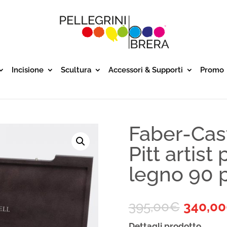
Incisione
Scultura
Accessori & Supporti
Promo
Faber-Cast
Pitt artist
legno 90 
395,00
€
340,00
Dettagli prodotto