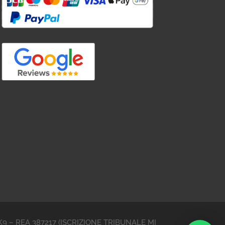
YVJK9 – REA 387217 (ISCRIZIONE TRIBUNALE MI