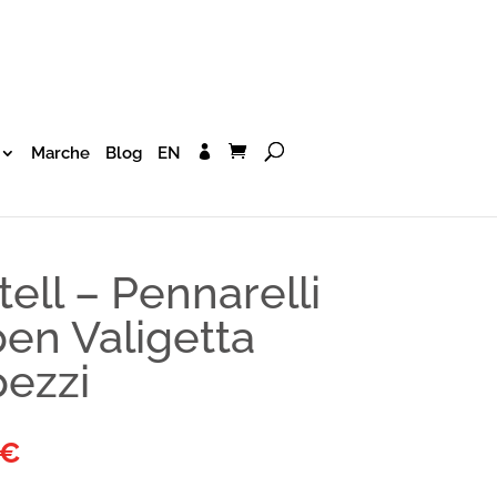
Marche
Blog
EN
ell – Pennarelli
 pen Valigetta
pezzi
€