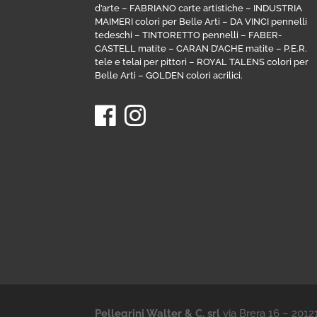
d’arte
–
FABRIANO carte artistiche
–
INDUSTRIA
MAIMERI colori per Belle Arti
–
DA VINCI pennelli
tedeschi
–
TINTORETTO pennelli
–
FABER-
CASTELL matite
–
CARAN D’ACHE matite
–
P.E.R.
tele e telai per pittori
–
ROYAL TALENS colori per
Belle Arti
–
GOLDEN colori acrilici
.
Pellegrini Walter & C. srl
via Brera 16 – 201