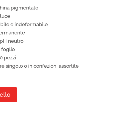
china pigmentato
 luce
ibile e indeformabile
 permanente
a pH neutro
 foglio
0 pezzi
e singolo o in confezioni assortite
ello