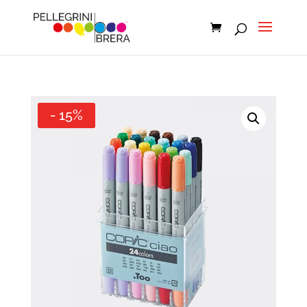
- 15%