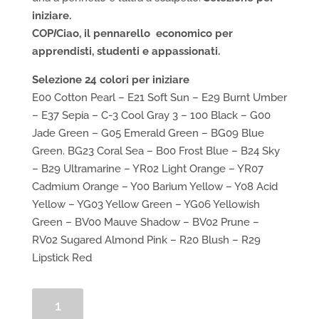
iniziare.
COP
I
Ciao, il pennarello economico per
apprendisti, studenti e appassionati.
Selezione 24 colori per iniziare
E00 Cotton Pearl – E21 Soft Sun – E29 Burnt Umber
– E37 Sepia – C-3 Cool Gray 3 – 100 Black – G00
Jade Green – G05 Emerald Green – BG09 Blue
Green. BG23 Coral Sea – B00 Frost Blue – B24 Sky
– B29 Ultramarine – YR02 Light Orange – YR07
Cadmium Orange – Y00 Barium Yellow – Y08 Acid
Yellow – YG03 Yellow Green – YG06 Yellowish
Green – BV00 Mauve Shadow – BV02 Prune –
RV02 Sugared Almond Pink – R20 Blush – R29
Lipstick Red
Confezione
24