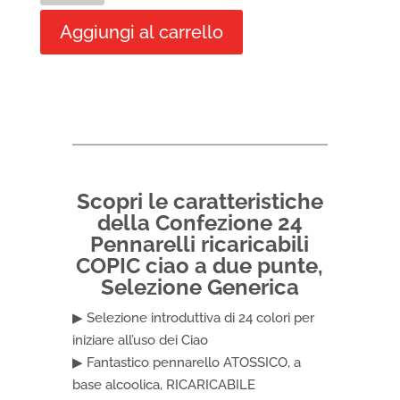
Pennarelli
Aggiungi al carrello
ricaricabili
COPIC
CIAO
a
due
punte,
Selezione
Generica
Scopri le caratteristiche
quantità
della Confezione 24
Pennarelli ricaricabili
COPIC ciao a due punte,
Selezione Generica
▶ Selezione introduttiva di 24 colori per
iniziare all’uso dei Ciao
▶ Fantastico pennarello ATOSSICO, a
base alcoolica, RICARICABILE