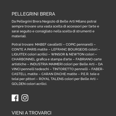
PELLEGRINI BRERA
Da Pellegrini Brera Negozio di Belle Arti Milano potrai
sempre trovare una vasta scelta di accessori per l’arte e
sarai seguito e consigliato nella scelta di strumenti e
materiali.
Potrai trovare:
MABEF cavalletti
–
COPIC pennarelli
–
CONTE A PARIS matite
–
LEFRANC BOURGEOIS colori
–
LIQUITEX colori acrilici
–
WINSOR & NEWTON colori
–
CHARBONNEL grafica e stampa d’arte
–
FABRIANO carte
artistiche
–
INDUSTRIA MAIMERI colori per Belle Arti
–
DA
VINCI pennelli tedeschi
–
TINTORETTO pennelli
–
FABER-
CASTELL matite
–
CARAN D’ACHE matite
–
P.E.R. tele e
telai per pittori
–
ROYAL TALENS colori per Belle Arti
–
GOLDEN colori acrilici
.
VIENI A TROVARCI