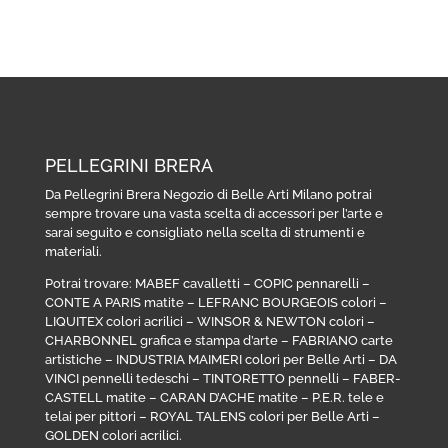
PELLEGRINI BRERA
Da Pellegrini Brera Negozio di Belle Arti Milano potrai
sempre trovare una vasta scelta di accessori per l’arte e
sarai seguito e consigliato nella scelta di strumenti e
materiali.
Potrai trovare:
MABEF cavalletti
–
COPIC pennarelli
–
CONTE A PARIS matite
–
LEFRANC BOURGEOIS colori
–
LIQUITEX colori acrilici
–
WINSOR & NEWTON colori
–
CHARBONNEL grafica e stampa d’arte
–
FABRIANO carte
artistiche
–
INDUSTRIA MAIMERI colori per Belle Arti
–
DA
VINCI pennelli tedeschi
–
TINTORETTO pennelli
–
FABER-
CASTELL matite
–
CARAN D’ACHE matite
–
P.E.R. tele e
telai per pittori
–
ROYAL TALENS colori per Belle Arti
–
GOLDEN colori acrilici
.