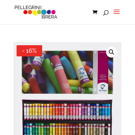
- 16%