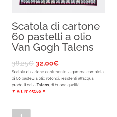
Scatola di cartone
60 pastelli a olio
Van Gogh Talens
38,25
€
32,00
€
Scatola di cartone contenente la gamma completa
di 60 pastelli a olio rotondi, resistenti all’acqua,
prodotti dalla
Talens
, di buona qualità
.
▼
Art. N° 95C60
▼
Scatola