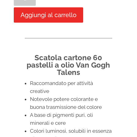
di
cartone
Aggiungi al carrello
60
pastelli
a
olio
Van
Gogh
Scatola cartone 60
Talens
pastelli a olio Van Gogh
quantità
Talens
Raccomandato per attività
creative
Notevole potere colorante e
buona trasmissione del colore
A base di pigmenti puri, oli
minerali e cere
Colori luminosi, solubili in essenza