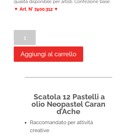
qualità disponibile per artisti. Confezione base.
▼
Art. N° 7400.312
▼
Scatola
12
Pastelli
Aggiungi al carrello
a
olio
Neopastel
Caran
d’Ache
quantità
Scatola 12 Pastelli a
olio Neopastel Caran
d’Ache
Raccomandato per attività
creative