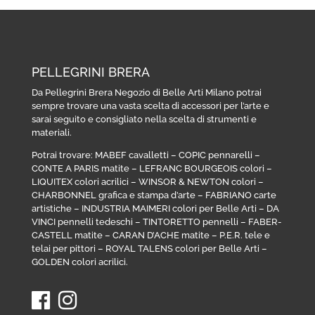
PELLEGRINI BRERA
Da Pellegrini Brera Negozio di Belle Arti Milano potrai
sempre trovare una vasta scelta di accessori per l’arte e
sarai seguito e consigliato nella scelta di strumenti e
materiali.
Potrai trovare:
MABEF cavalletti
–
COPIC pennarelli
–
CONTE A PARIS matite
–
LEFRANC BOURGEOIS colori
–
LIQUITEX colori acrilici
–
WINSOR & NEWTON colori
–
CHARBONNEL grafica e stampa d’arte
–
FABRIANO carte
artistiche
–
INDUSTRIA MAIMERI colori per Belle Arti
–
DA
VINCI pennelli tedeschi
–
TINTORETTO pennelli
–
FABER-
CASTELL matite
–
CARAN D’ACHE matite
–
P.E.R. tele e
telai per pittori
–
ROYAL TALENS colori per Belle Arti
–
GOLDEN colori acrilici
.