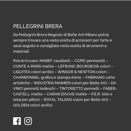
PELLEGRINI BRERA
Da Pellegrini Brera Negozio di Belle Arti Milano potrai
sempre trovare una vasta scelta di accessori per l’arte e
sarai seguito e consigliato nella scelta di strumenti e
materiali.
Potrai trovare:
MABEF cavalletti
–
COPIC pennarelli
–
CONTE A PARIS matite
–
LEFRANC BOURGEOIS colori
–
LIQUITEX colori acrilici
–
WINSOR & NEWTON colori
–
CHARBONNEL grafica e stampa d’arte
–
FABRIANO carte
artistiche
–
INDUSTRIA MAIMERI colori per Belle Arti
–
DA
VINCI pennelli tedeschi
–
TINTORETTO pennelli
–
FABER-
CASTELL matite
–
CARAN D’ACHE matite
–
P.E.R. tele e
telai per pittori
–
ROYAL TALENS colori per Belle Arti
–
GOLDEN colori acrilici
.