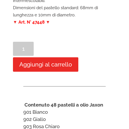
intermescolabili.
Dimensioni del pastello standard: 68mm di
lunghezza e 10mm di diametro.
▼
Art. N° 47448
▼
Confezione
cartone
48
Aggiungi al carrello
Pastelli
a
olio
Jaxon
quantità
Contenuto 48 pastelli a olio Jaxon
901 Bianco
902 Giallo
903 Rosa Chiaro