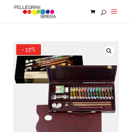
- 17%