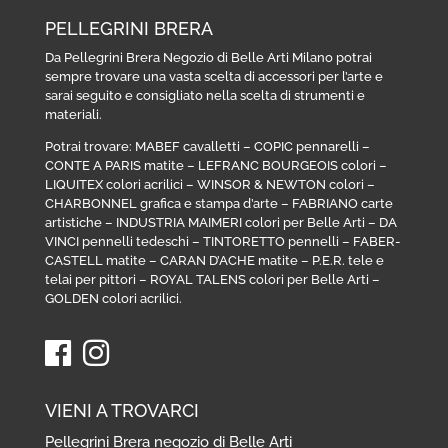
PELLEGRINI BRERA
Da Pellegrini Brera Negozio di Belle Arti Milano potrai
sempre trovare una vasta scelta di accessori per l’arte e
sarai seguito e consigliato nella scelta di strumenti e
materiali.
Potrai trovare:
MABEF cavalletti
–
COPIC pennarelli
–
CONTE A PARIS matite
–
LEFRANC BOURGEOIS colori
–
LIQUITEX colori acrilici
–
WINSOR & NEWTON colori
–
CHARBONNEL grafica e stampa d’arte
–
FABRIANO carte
artistiche
–
INDUSTRIA MAIMERI colori per Belle Arti
–
DA
VINCI pennelli tedeschi
–
TINTORETTO pennelli
–
FABER-
CASTELL matite
–
CARAN D’ACHE matite
–
P.E.R. tele e
telai per pittori
–
ROYAL TALENS colori per Belle Arti
–
GOLDEN colori acrilici
.
VIENI A TROVARCI
Pellegrini Brera negozio di Belle Arti