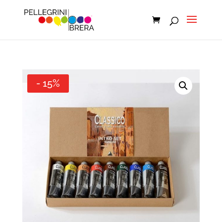
- 15%