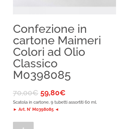
Confezione in
cartone Maimeri
Colori ad Olio
Classico
M0398085
70,00
€
59,80
€
Scatola in cartone, 9 tubetti assortiti 60 ml.
► Art. N° M0398085 ◄
Confezione