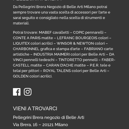
Da Pellegrini Brera Negozio di Belle Arti Milano potrai
sempre trovare una vasta scelta di accessori per l’arte e
sarai seguito e consigliato nella scelta di strumenti e
materiali.
Potrai trovare:
MABEF cavalletti
–
COPIC pennarelli
–
CONTE A PARIS matite
–
LEFRANC BOURGEOIS colori
–
LIQUITEX colori acrilici
–
WINSOR & NEWTON colori
–
CHARBONNEL grafica e stampa d’arte
–
FABRIANO carte
artistiche
–
INDUSTRIA MAIMERI colori per Belle Arti
–
DA
VINCI pennelli tedeschi
–
TINTORETTO pennelli
–
FABER-
CASTELL matite
–
CARAN D’ACHE matite
–
P.E.R. tele e
telai per pittori
–
ROYAL TALENS colori per Belle Arti
–
GOLDEN colori acrilici
.
VIENI A TROVARCI
Pellegrini Brera negozio di Belle Arti
Via Brera, 16 – 20121 Milano