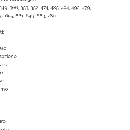
 349, 366, 353, 352, 474, 485, 494, 492, 479,
29, 655, 661, 649, 663, 780
i:
aro
tazione
aro
te
se
simo
uro
ente