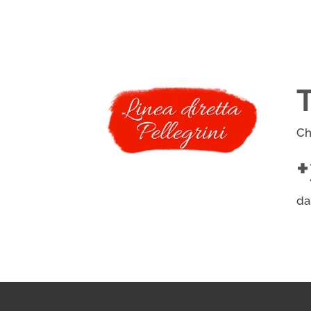
Ch
da