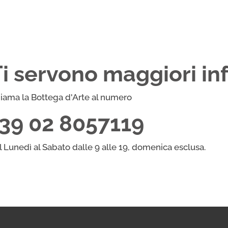
di
Colori
a
Tempera
Ti servono maggiori in
Talens
gouache
extrafine
iama la Bottega d'Arte al numero
5
+39 02 8057119
tubi
primari
l Lunedì al Sabato dalle 9 alle 19, domenica esclusa.
quantità