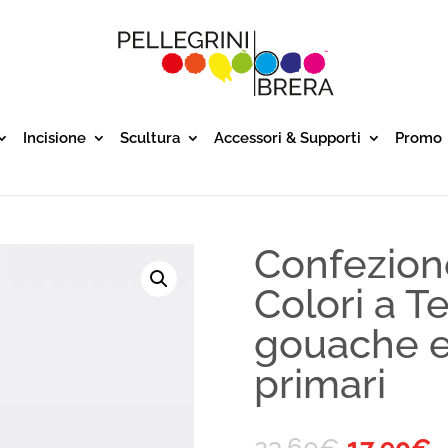
Incisione
Scultura
Accessori & Supporti
Promo
Confezione
Colori a 
gouache ex
primari
23,60
€
17,90
€