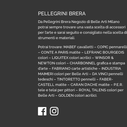
PELLEGRINI BRERA
Da Pellegrini Brera Negozio di Belle Arti Milano
potrai sempre trovare una vasta scelta di accessori
per l’arte e sarai seguito e consigliato nella scelta d
strumenti e materiali.
Potrai trovare:
MABEF cavalletti
–
COPIC pennarell
–
CONTE A PARIS matite
–
LEFRANC BOURGEOIS
colori
–
LIQUITEX colori acrilici
–
WINSOR &
NEWTON colori
–
CHARBONNEL grafica e stampa
d’arte
–
FABRIANO carte artistiche
–
INDUSTRIA
MAIMERI colori per Belle Arti
–
DA VINCI pennelli
tedeschi
–
TINTORETTO pennelli
–
FABER-
CASTELL matite
–
CARAN D’ACHE matite
–
P.E.R.
tele e telai per pittori
–
ROYAL TALENS colori per
Belle Arti
–
GOLDEN colori acrilici
.