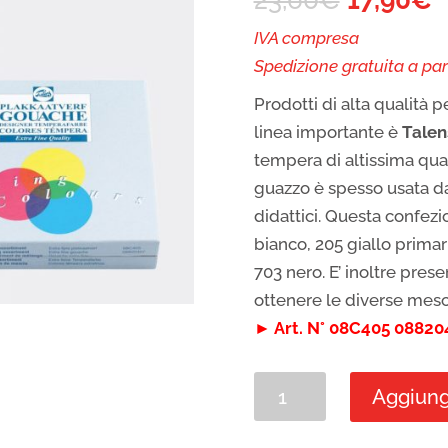
IVA compresa
Spedizione gratuita a par
Prodotti di alta qualità pe
linea importante è
Talen
tempera di altissima qual
guazzo è spesso usata da 
didattici. Questa confezi
bianco, 205 giallo primar
703 nero. E’ inoltre pres
ottenere le diverse mesc
► Art. N° 08C405 0882
Confezione
Aggiungi
in
cartone