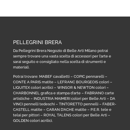
PELLEGRINI BRERA
Da Pellegrini Brera Negozio di Belle Arti Milano potrai
sempre trovare una vasta scelta di accessori per l’arte e
sarai seguito e consigliato nella scelta di strumenti e
materiali.
Potrai trovare:
MABEF cavalletti
–
COPIC pennarelli
–
CONTE A PARIS matite
–
LEFRANC BOURGEOIS colori
–
LIQUITEX colori acrilici
–
WINSOR & NEWTON colori
–
CHARBONNEL grafica e stampa d’arte
–
FABRIANO carte
artistiche
–
INDUSTRIA MAIMERI colori per Belle Arti
–
DA
VINCI pennelli tedeschi
–
TINTORETTO pennelli
–
FABER-
CASTELL matite
–
CARAN D’ACHE matite
–
P.E.R. tele e
telai per pittori
–
ROYAL TALENS colori per Belle Arti
–
GOLDEN colori acrilici
.