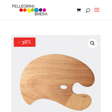
- 38%